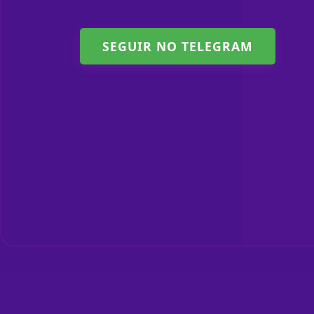
SEGUIR NO TELEGRAM