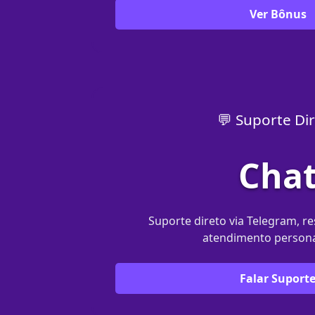
Ver Bônus
💬 Suporte Di
Cha
Suporte direto via Telegram, r
atendimento persona
Falar Suport