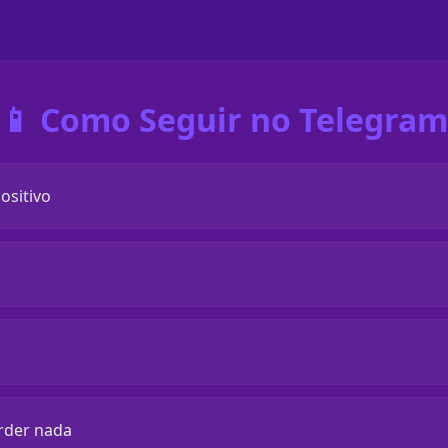
📱 Como Seguir no Telegram
ositivo
erder nada