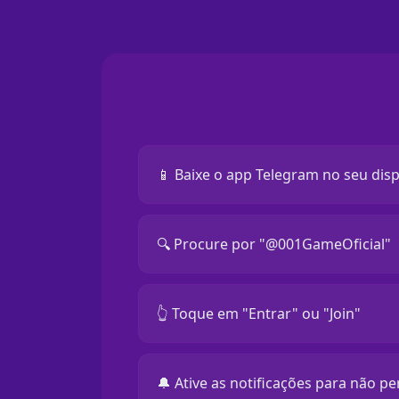
📱 Baixe o app Telegram no seu disp
🔍 Procure por "@001GameOficial"
👆 Toque em "Entrar" ou "Join"
🔔 Ative as notificações para não p