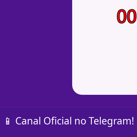
📱 Canal Oficial no Telegram!