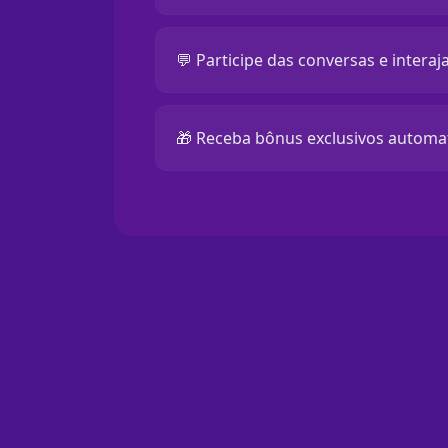
💬 Participe das conversas e interaj
🎁 Receba bônus exclusivos autom