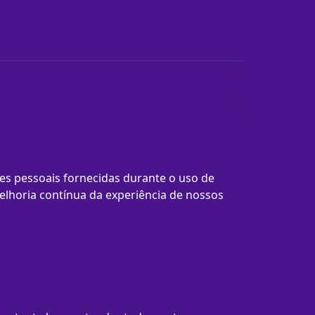
es pessoais fornecidas durante o uso de
elhoria contínua da experiência de nossos