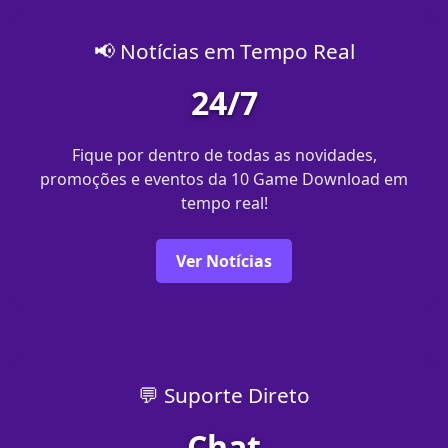
📢 Notícias em Tempo Real
24/7
Fique por dentro de todas as novidades,
promoções e eventos da 10 Game Download em
tempo real!
Ver Notícias
💬 Suporte Direto
Chat