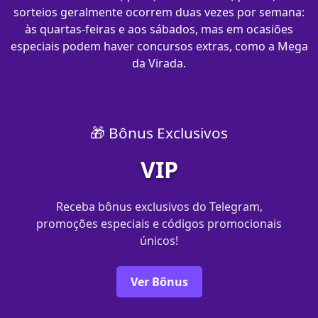
sorteios geralmente ocorrem duas vezes por semana:
às quartas-feiras e aos sábados, mas em ocasiões
especiais podem haver concursos extras, como a Mega
da Virada.
🎁 Bônus Exclusivos
VIP
Receba bônus exclusivos do Telegram,
promoções especiais e códigos promocionais
únicos!
Ver Bônus