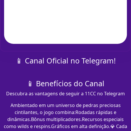
📱 Canal Oficial no Telegram!
📱 Benefícios do Canal
Descubra as vantagens de seguir a 11CC no Telegram
Ambientado em um universo de pedras preciosas
cintilantes, o jogo combina:Rodadas rápidas e
dinâmicas.Bônus multiplicadores.Recursos especiais
como wilds e respins.Gráficos em alta definição.💎 Cada