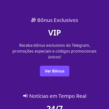
🎁 Bônus Exclusivos
VIP
Receba bônus exclusivos do Telegram,
promoções especiais e códigos promocionais
únicos!
Ver Bônus
📢 Notícias em Tempo Real
24/7