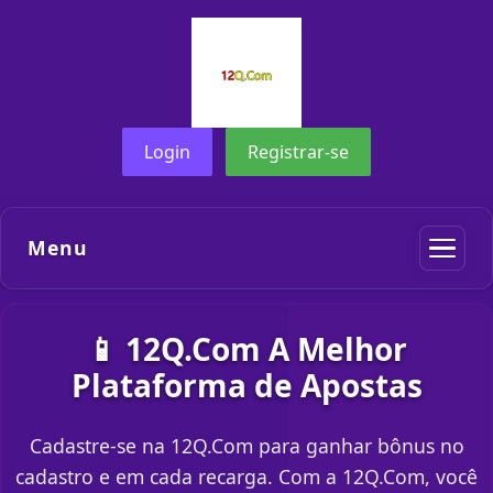
Login
Registrar-se
Menu
📱 12Q.Com A Melhor
Plataforma de Apostas
Cadastre-se na 12Q.Com para ganhar bônus no
cadastro e em cada recarga. Com a 12Q.Com, você