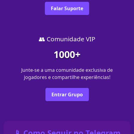
Falar Suporte
👥 Comunidade VIP
1000+
Junte-se a uma comunidade exclusiva de
jogadores e compartilhe experiências!
Entrar Grupo
📱 Como Seguir no Telegram