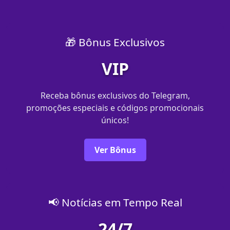
🎁 Bônus Exclusivos
VIP
Receba bônus exclusivos do Telegram,
promoções especiais e códigos promocionais
únicos!
Ver Bônus
📢 Notícias em Tempo Real
24/7