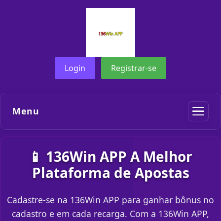
Login
Registrar-se
Menu
📱 136Win APP A Melhor
Plataforma de Apostas
Cadastre-se na 136Win APP para ganhar bônus no
cadastro e em cada recarga. Com a 136Win APP,