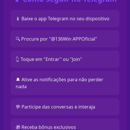
📱 Baixe o app Telegram no seu dispositivo
🔍 Procure por "@136Win APPOficial"
👆 Toque em "Entrar" ou "Join"
🔔 Ative as notificações para não perder
nada
💬 Participe das conversas e interaja
🎁 Receba bônus exclusivos