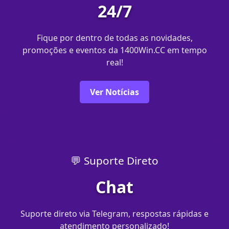
24/7
Fique por dentro de todas as novidades,
promoções e eventos da 1400Win.CC em tempo
real!
Ver Notícias
💬 Suporte Direto
Chat
Suporte direto via Telegram, respostas rápidas e
atendimento personalizado!