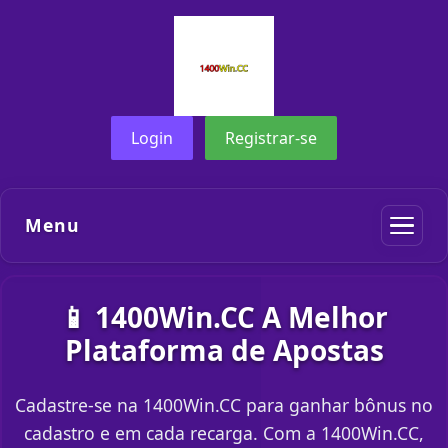
Login
Registrar-se
Menu
📱 1400Win.CC A Melhor
Plataforma de Apostas
Cadastre-se na 1400Win.CC para ganhar bônus no
cadastro e em cada recarga. Com a 1400Win.CC,