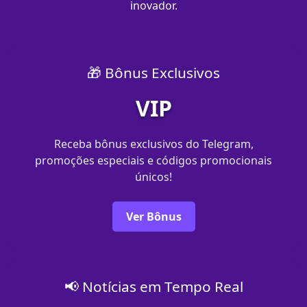
inovador.
🎁 Bônus Exclusivos
VIP
Receba bônus exclusivos do Telegram,
promoções especiais e códigos promocionais
únicos!
Ver Bônus
📢 Notícias em Tempo Real