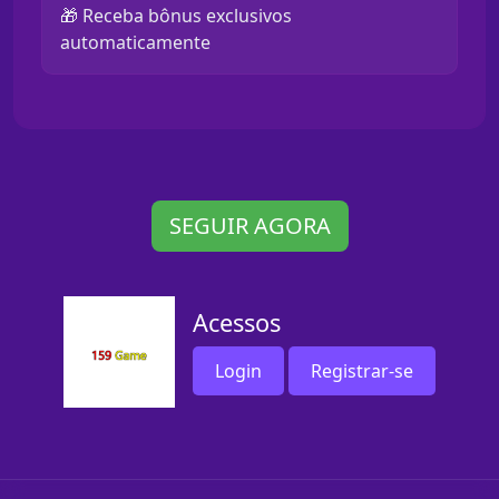
🎁 Receba bônus exclusivos
automaticamente
SEGUIR AGORA
Acessos
Login
Registrar-se