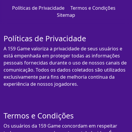
Políticas de Privacidade
Termos e Condições
Sitemap
Políticas de Privacidade
A 159 Game valoriza a privacidade de seus usuários e
está empenhada em proteger todas as informações
pessoais fornecidas durante o uso de nossos canais de
comunicação. Todos os dados coletados são utilizados
exclusivamente para fins de melhoria contínua da
experiência de nossos jogadores.
Termos e Condições
Os usuários da 159 Game concordam em respeitar