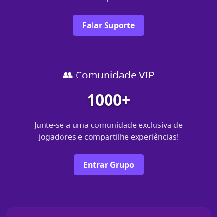
Falar Suporte
👥 Comunidade VIP
1000+
Junte-se a uma comunidade exclusiva de
jogadores e compartilhe experiências!
Entrar Grupo