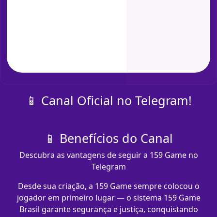
📱 Canal Oficial no Telegram!
📱 Benefícios do Canal
Descubra as vantagens de seguir a 159 Game no
Telegram
Desde sua criação, a 159 Game sempre colocou o
jogador em primeiro lugar — o sistema 159 Game
Brasil garante segurança e justiça, conquistando