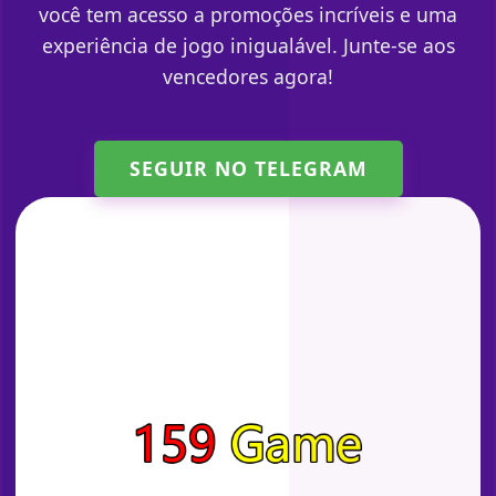
você tem acesso a promoções incríveis e uma
experiência de jogo inigualável. Junte-se aos
vencedores agora!
SEGUIR NO TELEGRAM