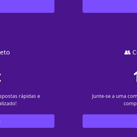
reto
👥 
t
espostas rápidas e
Junte-se a uma com
lizado!
compa
e