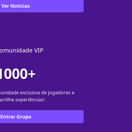
Ver Notícias
Comunidade VIP
1000+
unidade exclusiva de jogadores e
rtilhe experiências!
Entrar Grupo