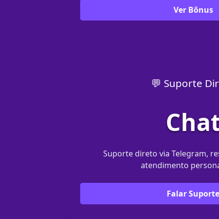
Ver Bônus
💬 Suporte Di
Cha
Suporte direto via Telegram, r
atendimento persona
Falar Suport