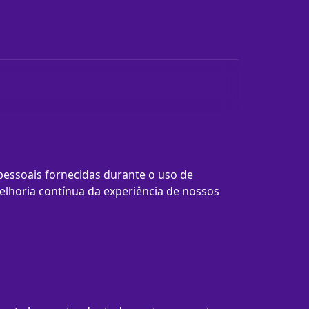
pessoais fornecidas durante o uso de
elhoria contínua da experiência de nossos