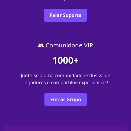
Falar Suporte
👥 Comunidade VIP
1000+
Junte-se a uma comunidade exclusiva de
jogadores e compartilhe experiências!
Entrar Grupo