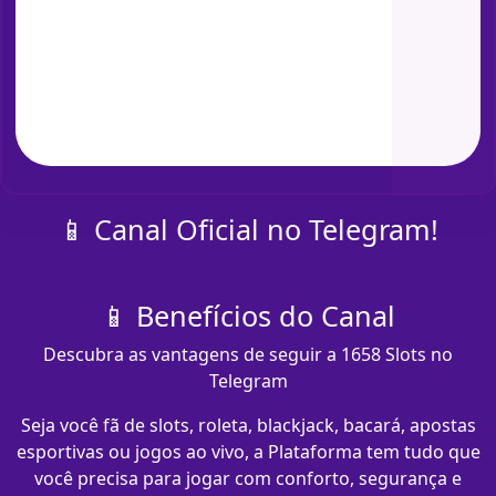
📱 Canal Oficial no Telegram!
📱 Benefícios do Canal
Descubra as vantagens de seguir a 1658 Slots no
Telegram
Seja você fã de slots, roleta, blackjack, bacará, apostas
esportivas ou jogos ao vivo, a Plataforma tem tudo que
você precisa para jogar com conforto, segurança e