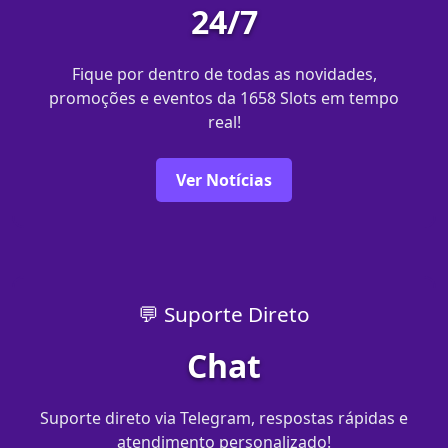
24/7
Fique por dentro de todas as novidades,
promoções e eventos da 1658 Slots em tempo
real!
Ver Notícias
💬 Suporte Direto
Chat
Suporte direto via Telegram, respostas rápidas e
atendimento personalizado!