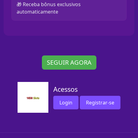
🎁 Receba bônus exclusivos
automaticamente
SEGUIR AGORA
Acessos
Login
Registrar-se