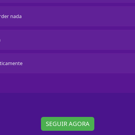
erder nada
a
aticamente
SEGUIR AGORA