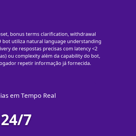
et, bonus terms clarification, withdrawal
 bot utiliza natural language understanding
livery de respostas precisas com latency <2
s) ou complexity além da capability do bot,
ogador repetir informação já fornecida.
cias em Tempo Real
24/7