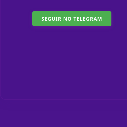
SEGUIR NO TELEGRAM