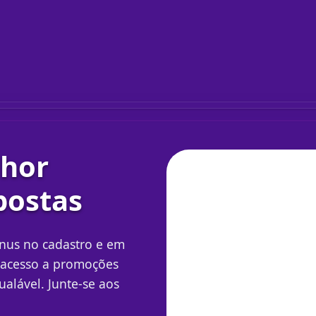
lhor
postas
nus no cadastro e em
 acesso a promoções
ualável. Junte-se aos