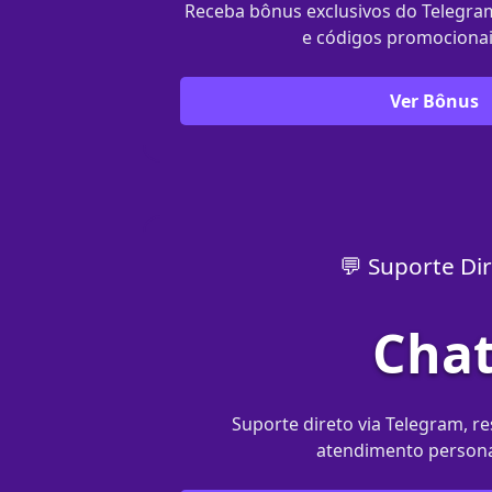
Receba bônus exclusivos do Telegra
e códigos promocionai
Ver Bônus
💬 Suporte Di
Cha
Suporte direto via Telegram, r
atendimento persona