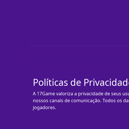
Políticas de Privacida
A 17Game valoriza a privacidade de seus u
nossos canais de comunicação. Todos os dad
jogadores.