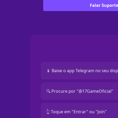
Falar Suport
📱 Baixe o app Telegram no seu disp
🔍 Procure por "@17GameOficial"
👆 Toque em "Entrar" ou "Join"