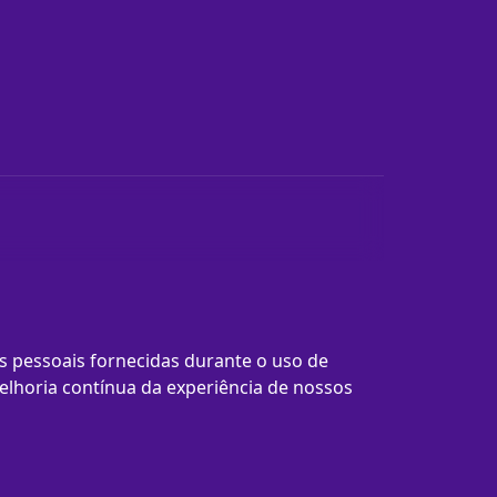
s pessoais fornecidas durante o uso de
elhoria contínua da experiência de nossos