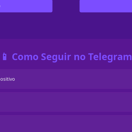
e
📱 Como Seguir no Telegram
ositivo