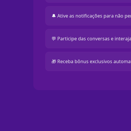
🔔 Ative as notificações para não p
💬 Participe das conversas e interaj
🎁 Receba bônus exclusivos autom