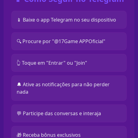
📱 Baixe o app Telegram no seu dispositivo
🔍 Procure por "@17Game APPOficial"
👆 Toque em "Entrar" ou "Join"
🔔 Ative as notificações para não perder
nada
💬 Participe das conversas e interaja
🎁 Receba bônus exclusivos