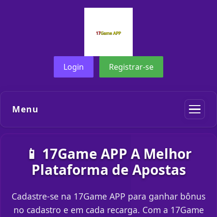
Login
Registrar-se
Menu
📱 17Game APP A Melhor
Plataforma de Apostas
Cadastre-se na 17Game APP para ganhar bônus
no cadastro e em cada recarga. Com a 17Game