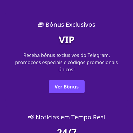
🎁 Bônus Exclusivos
VIP
Receba bônus exclusivos do Telegram,
promoções especiais e códigos promocionais
únicos!
Ver Bônus
📢 Notícias em Tempo Real
24/7