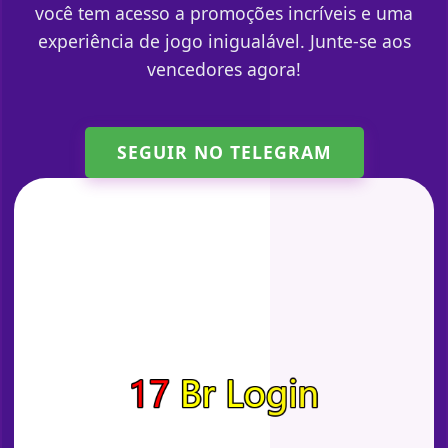
você tem acesso a promoções incríveis e uma
experiência de jogo inigualável. Junte-se aos
vencedores agora!
SEGUIR NO TELEGRAM