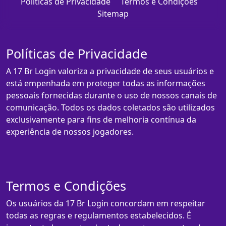
Políticas de Privacidade
Termos e Condições
Sitemap
Políticas de Privacidade
A 17 Br Login valoriza a privacidade de seus usuários e
está empenhada em proteger todas as informações
pessoais fornecidas durante o uso de nossos canais de
comunicação. Todos os dados coletados são utilizados
exclusivamente para fins de melhoria contínua da
experiência de nossos jogadores.
Termos e Condições
Os usuários da 17 Br Login concordam em respeitar
todas as regras e regulamentos estabelecidos. É