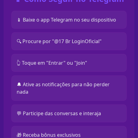
📱 Baixe o app Telegram no seu dispositivo
🔍 Procure por "@17 Br LoginOficial"
👆 Toque em "Entrar" ou "Join"
🔔 Ative as notificações para não perder
nada
💬 Participe das conversas e interaja
🎁 Receba bônus exclusivos