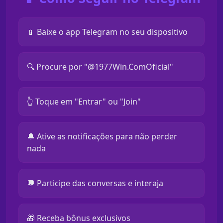
📱 Baixe o app Telegram no seu dispositivo
🔍 Procure por "@1977Win.ComOficial"
👆 Toque em "Entrar" ou "Join"
🔔 Ative as notificações para não perder
nada
💬 Participe das conversas e interaja
🎁 Receba bônus exclusivos