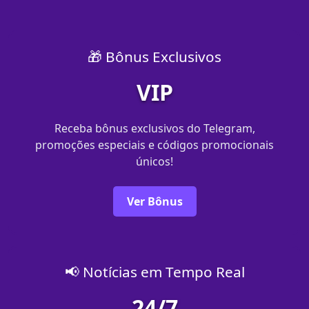
🎁 Bônus Exclusivos
VIP
Receba bônus exclusivos do Telegram,
promoções especiais e códigos promocionais
únicos!
Ver Bônus
📢 Notícias em Tempo Real
24/7