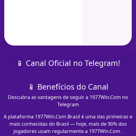
📱 Canal Oficial no Telegram!
📱 Benefícios do Canal
Descubra as vantagens de seguir a 1977Win.Com no
Telegram
A plataforma 1977Win.Com Brasil é uma das primeiras e
mais conhecidas do Brasil — hoje, mais de 90% dos
jogadores usam regularmente a 1977Win.Com .