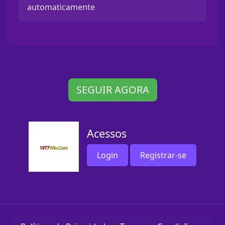
automaticamente
SEGUIR AGORA
Acessos
Login
Registrar-se