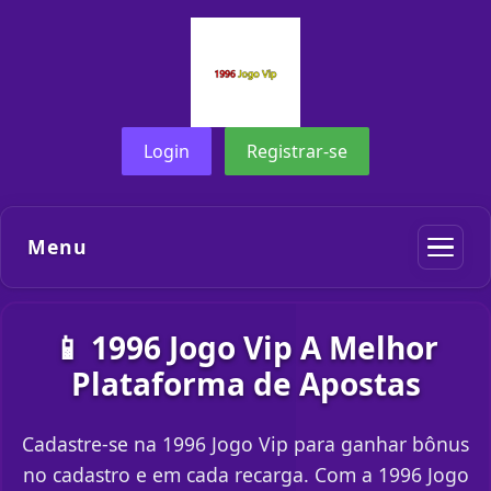
Login
Registrar-se
Menu
📱 1996 Jogo Vip A Melhor
Plataforma de Apostas
Cadastre-se na 1996 Jogo Vip para ganhar bônus
no cadastro e em cada recarga. Com a 1996 Jogo