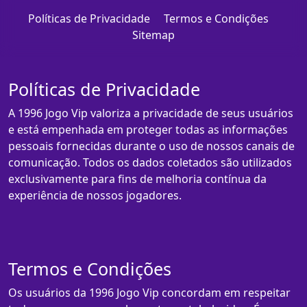
Políticas de Privacidade
Termos e Condições
Sitemap
Políticas de Privacidade
A 1996 Jogo Vip valoriza a privacidade de seus usuários
e está empenhada em proteger todas as informações
pessoais fornecidas durante o uso de nossos canais de
comunicação. Todos os dados coletados são utilizados
exclusivamente para fins de melhoria contínua da
experiência de nossos jogadores.
Termos e Condições
Os usuários da 1996 Jogo Vip concordam em respeitar