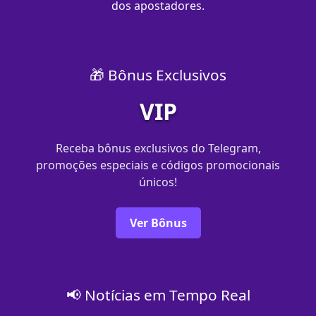
dos apostadores.
🎁 Bônus Exclusivos
VIP
Receba bônus exclusivos do Telegram,
promoções especiais e códigos promocionais
únicos!
Ver Bônus
📢 Notícias em Tempo Real