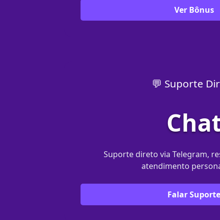
Ver Bônus
💬 Suporte Di
Cha
Suporte direto via Telegram, r
atendimento persona
Falar Suport