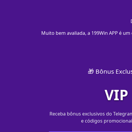
Muito bem avaliada, a 199Win APP é um c
🎁 Bônus Exclu
VIP
Receba bônus exclusivos do Telegra
e códigos promocionai