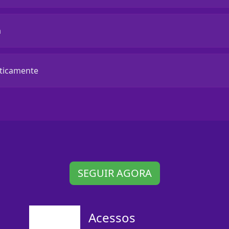
a
aticamente
SEGUIR AGORA
Acessos