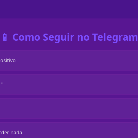
📱 Como Seguir no Telegram
ositivo
l"
erder nada