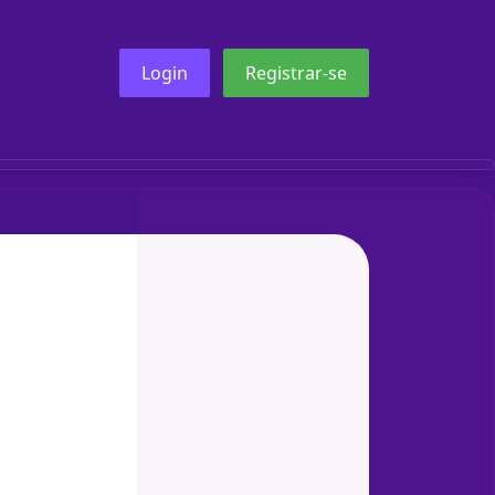
Login
Registrar-se