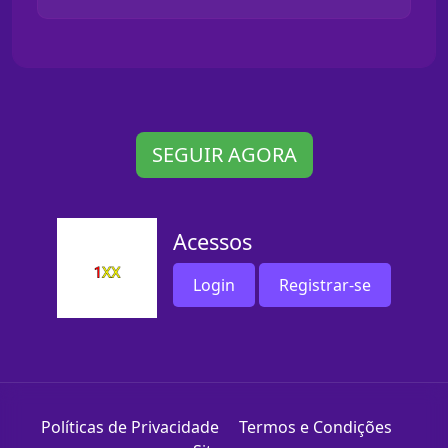
SEGUIR AGORA
Acessos
Login
Registrar-se
Políticas de Privacidade
Termos e Condições