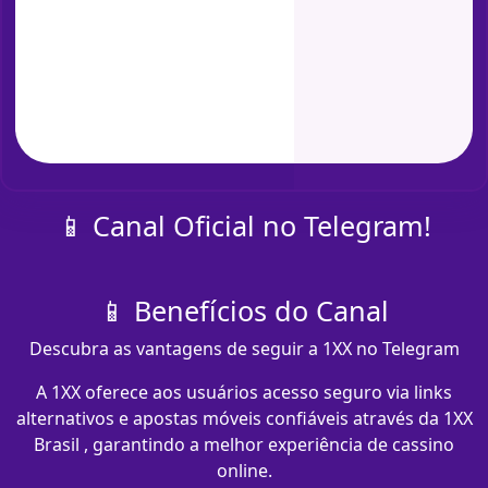
📱 Canal Oficial no Telegram!
📱 Benefícios do Canal
Descubra as vantagens de seguir a 1XX no Telegram
A 1XX oferece aos usuários acesso seguro via links
alternativos e apostas móveis confiáveis através da 1XX
Brasil , garantindo a melhor experiência de cassino
online.