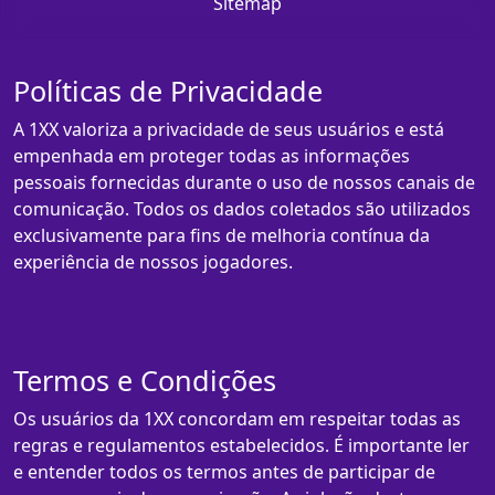
Sitemap
Políticas de Privacidade
A 1XX valoriza a privacidade de seus usuários e está
empenhada em proteger todas as informações
pessoais fornecidas durante o uso de nossos canais de
comunicação. Todos os dados coletados são utilizados
exclusivamente para fins de melhoria contínua da
experiência de nossos jogadores.
Termos e Condições
Os usuários da 1XX concordam em respeitar todas as
regras e regulamentos estabelecidos. É importante ler
e entender todos os termos antes de participar de