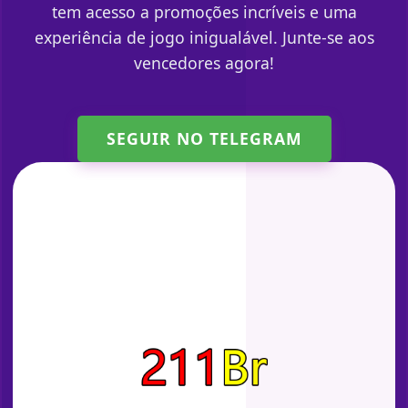
tem acesso a promoções incríveis e uma
experiência de jogo inigualável. Junte-se aos
vencedores agora!
SEGUIR NO TELEGRAM