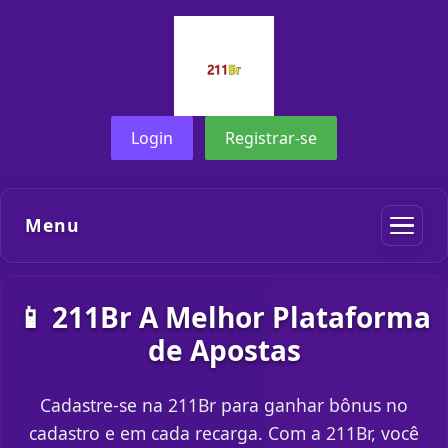
Login
Registrar-se
Menu
📱 211Br A Melhor Plataforma
de Apostas
Cadastre-se na 211Br para ganhar bônus no
cadastro e em cada recarga. Com a 211Br, você