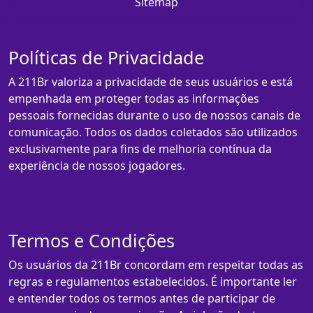
Sitemap
Políticas de Privacidade
A 211Br valoriza a privacidade de seus usuários e está
empenhada em proteger todas as informações
pessoais fornecidas durante o uso de nossos canais de
comunicação. Todos os dados coletados são utilizados
exclusivamente para fins de melhoria contínua da
experiência de nossos jogadores.
Termos e Condições
Os usuários da 211Br concordam em respeitar todas as
regras e regulamentos estabelecidos. É importante ler
e entender todos os termos antes de participar de