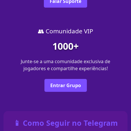
Falar Suporte
👥 Comunidade VIP
1000+
Junte-se a uma comunidade exclusiva de
jogadores e compartilhe experiências!
Entrar Grupo
📱 Como Seguir no Telegram