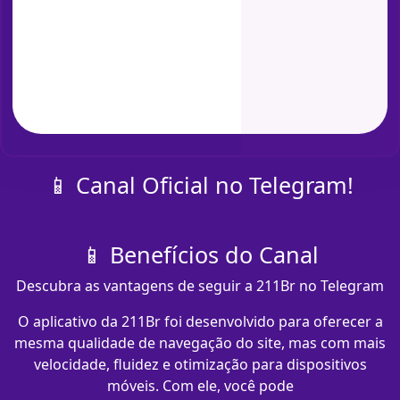
📱 Canal Oficial no Telegram!
📱 Benefícios do Canal
Descubra as vantagens de seguir a 211Br no Telegram
O aplicativo da 211Br foi desenvolvido para oferecer a
mesma qualidade de navegação do site, mas com mais
velocidade, fluidez e otimização para dispositivos
móveis. Com ele, você pode