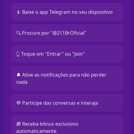
📱 Baixe o app Telegram no seu dispositivo
🔍 Procure por "@211BrOficial"
👆 Toque em "Entrar" ou "Join"
🔔 Ative as notificações para não perder
nada
💬 Participe das conversas e interaja
🎁 Receba bônus exclusivos
automaticamente