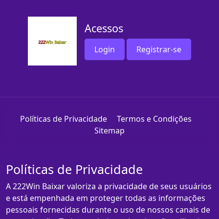
Acessos
Login
Registrar-se
Políticas de Privacidade
Termos e Condições
Sitemap
Políticas de Privacidade
A 222Win Baixar valoriza a privacidade de seus usuários
e está empenhada em proteger todas as informações
pessoais fornecidas durante o uso de nossos canais de