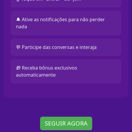
🔔 Ative as notificações para não perder
nada
💬 Participe das conversas e interaja
🎁 Receba bônus exclusivos
automaticamente
SEGUIR AGORA