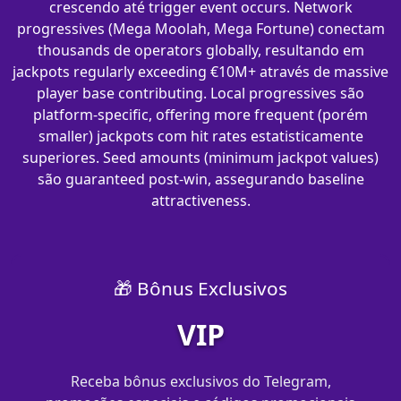
crescendo até trigger event occurs. Network
progressives (Mega Moolah, Mega Fortune) conectam
thousands de operators globally, resultando em
jackpots regularly exceeding €10M+ através de massive
player base contributing. Local progressives são
platform-specific, offering more frequent (porém
smaller) jackpots com hit rates estatisticamente
superiores. Seed amounts (minimum jackpot values)
são guaranteed post-win, assegurando baseline
attractiveness.
🎁 Bônus Exclusivos
VIP
Receba bônus exclusivos do Telegram,