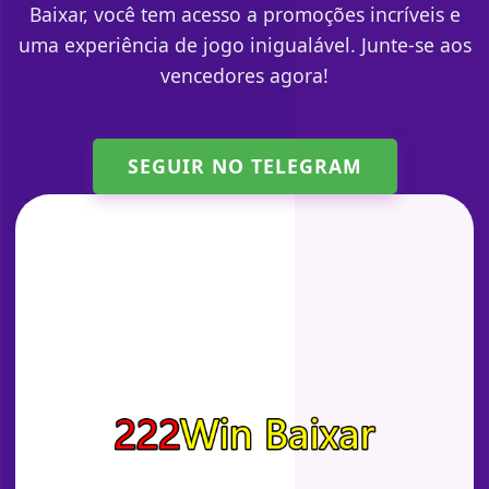
Baixar, você tem acesso a promoções incríveis e
uma experiência de jogo inigualável. Junte-se aos
vencedores agora!
SEGUIR NO TELEGRAM