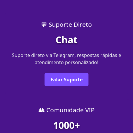
💬 Suporte Direto
Chat
Suporte direto via Telegram, respostas rápidas e
atendimento personalizado!
Falar Suporte
👥 Comunidade VIP
1000+