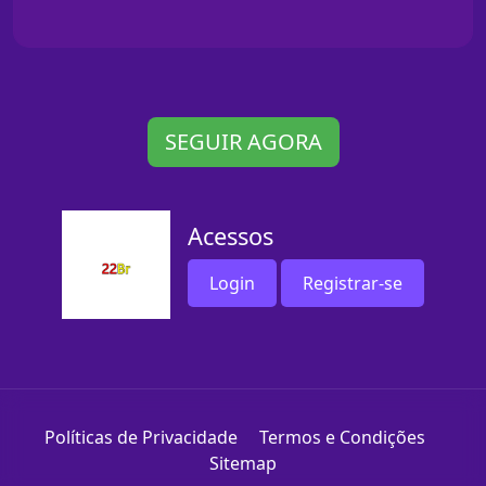
SEGUIR AGORA
Acessos
Login
Registrar-se
Políticas de Privacidade
Termos e Condições
Sitemap