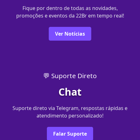
Fique por dentro de todas as novidades,
promoções e eventos da 22Br em tempo real!
Ver Notícias
💬 Suporte Direto
Chat
Suporte direto via Telegram, respostas rápidas e
atendimento personalizado!
Falar Suporte