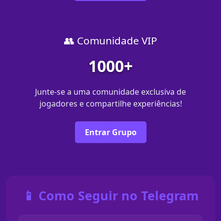
👥 Comunidade VIP
1000+
Junte-se a uma comunidade exclusiva de
jogadores e compartilhe experiências!
Entrar Grupo
📱 Como Seguir no Telegram