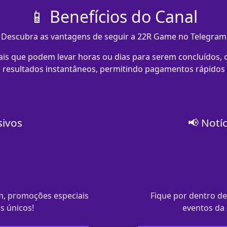
📱 Benefícios do Canal
Descubra as vantagens de seguir a 22R Game no Telegram
ais que podem levar horas ou dias para serem concluídos, 
resultados instantâneos, permitindo pagamentos rápidos
sivos
📢 Notí
m, promoções especiais
Fique por dentro d
s únicos!
eventos da