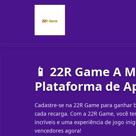
📱 22R Game A M
Plataforma de A
Cadastre-se na 22R Game para ganhar 
cada recarga. Com a 22R Game, você t
incríveis e uma experiência de jogo inig
vencedores agora!