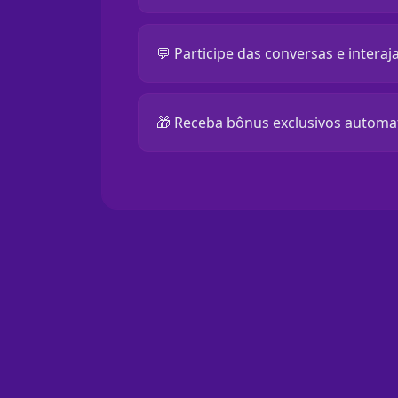
💬 Participe das conversas e interaj
🎁 Receba bônus exclusivos autom