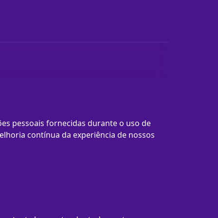
es pessoais fornecidas durante o uso de
elhoria contínua da experiência de nossos