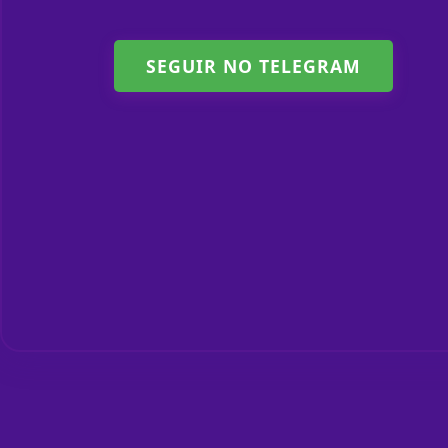
SEGUIR NO TELEGRAM