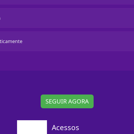
a
aticamente
SEGUIR AGORA
Acessos