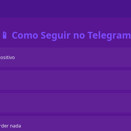
📱 Como Seguir no Telegram
ositivo
erder nada