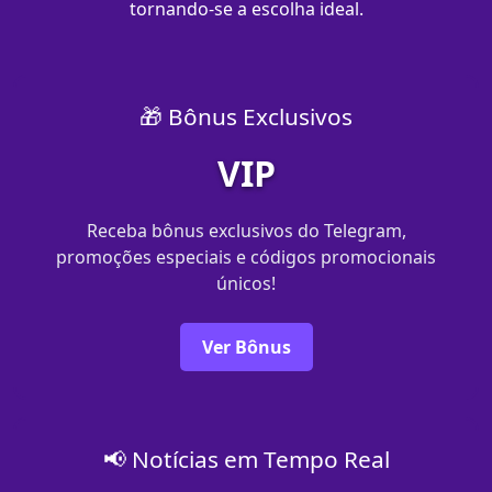
tornando-se a escolha ideal.
🎁 Bônus Exclusivos
VIP
Receba bônus exclusivos do Telegram,
promoções especiais e códigos promocionais
únicos!
Ver Bônus
📢 Notícias em Tempo Real