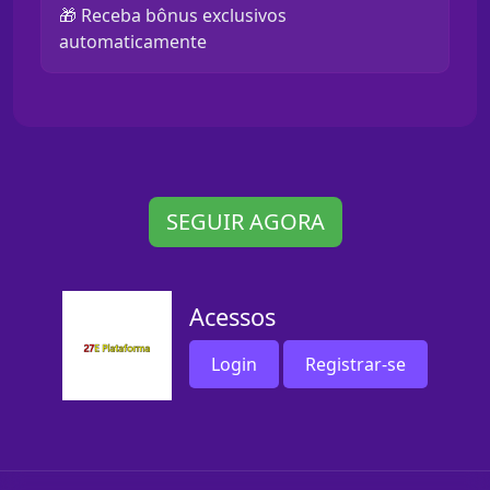
🎁 Receba bônus exclusivos
automaticamente
SEGUIR AGORA
Acessos
Login
Registrar-se