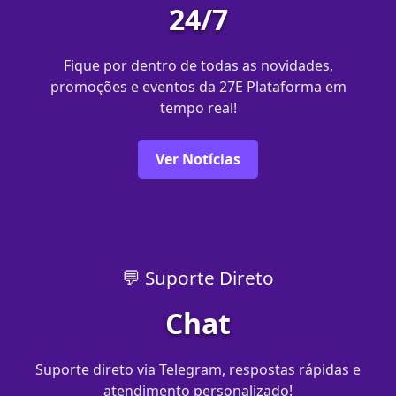
24/7
Fique por dentro de todas as novidades,
promoções e eventos da 27E Plataforma em
tempo real!
Ver Notícias
💬 Suporte Direto
Chat
Suporte direto via Telegram, respostas rápidas e
atendimento personalizado!