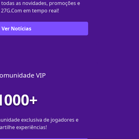
e todas as novidades, promoções e
 27G.Com em tempo real!
Ver Notícias
Comunidade VIP
1000+
unidade exclusiva de jogadores e
rtilhe experiências!