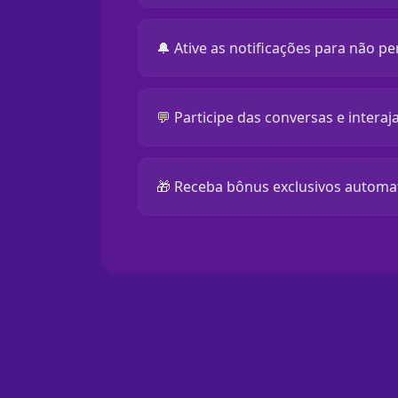
🔔 Ative as notificações para não p
💬 Participe das conversas e interaj
🎁 Receba bônus exclusivos autom