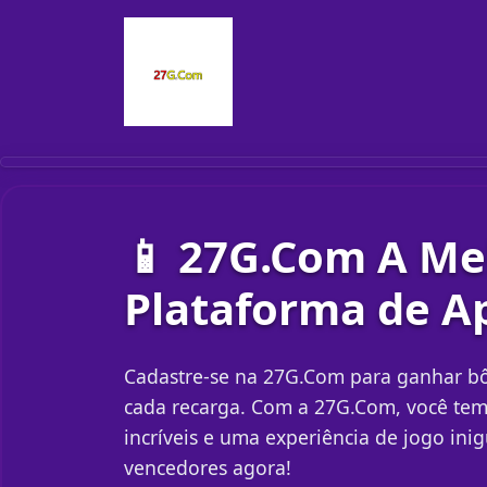
📱 27G.Com A Me
Plataforma de A
Cadastre-se na 27G.Com para ganhar b
cada recarga. Com a 27G.Com, você te
incríveis e uma experiência de jogo inig
vencedores agora!