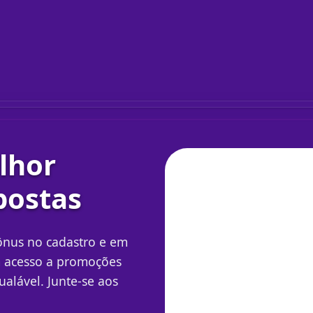
lhor
postas
ônus no cadastro e em
m acesso a promoções
ualável. Junte-se aos