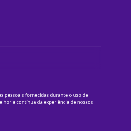
s pessoais fornecidas durante o uso de
elhoria contínua da experiência de nossos