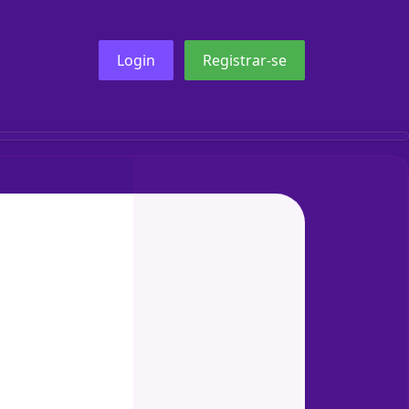
Login
Registrar-se