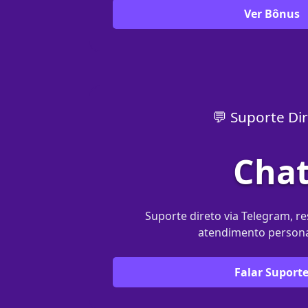
Ver Bônus
💬 Suporte Di
Cha
Suporte direto via Telegram, r
atendimento persona
Falar Suport