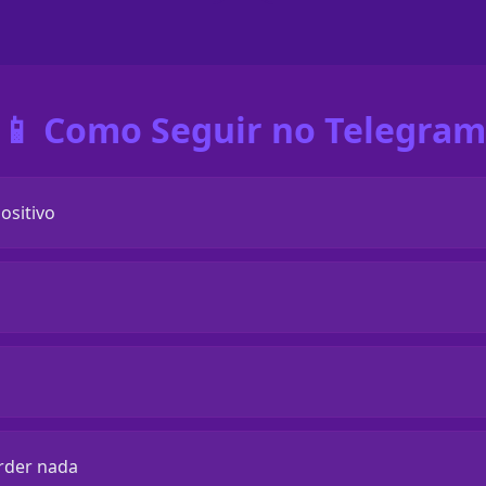
📱 Como Seguir no Telegram
ositivo
erder nada