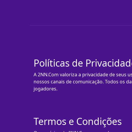
Políticas de Privacida
A 2NN.Com valoriza a privacidade de seus 
nossos canais de comunicação. Todos os dad
jogadores.
Termos e Condições