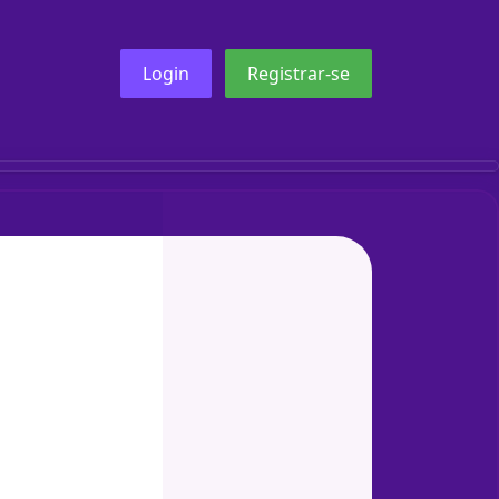
Login
Registrar-se