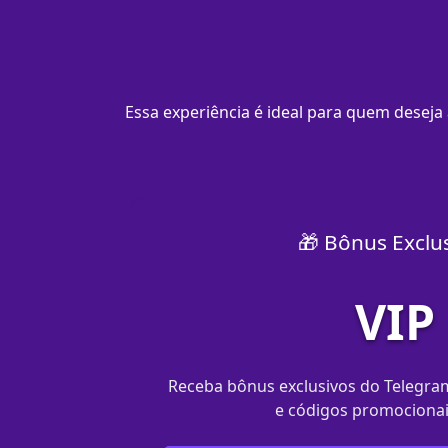
Essa experiência é ideal para quem dese
🎁 Bônus Exclu
VIP
Receba bônus exclusivos do Telegra
e códigos promocionai