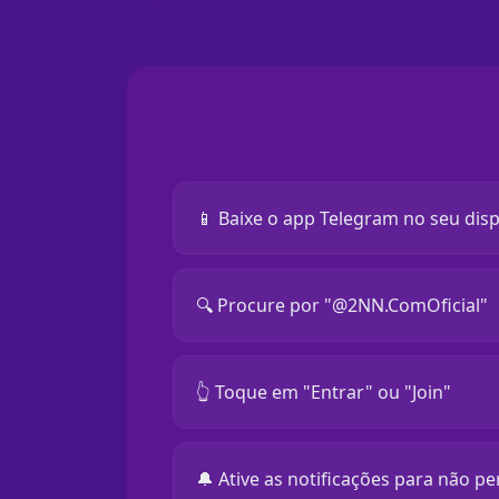
📱 Baixe o app Telegram no seu disp
🔍 Procure por "@2NN.ComOficial"
👆 Toque em "Entrar" ou "Join"
🔔 Ative as notificações para não p