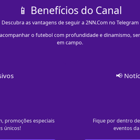
📱 Benefícios do Canal
Descubra as vantagens de seguir a 2NN.Com no Telegram
ja acompanhar o futebol com profundidade e dinamismo, s
em campo.
sivos
📢 Notí
m, promoções especiais
Fique por dentro d
s únicos!
eventos da