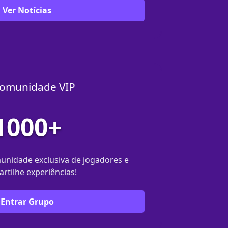
Ver Notícias
Comunidade VIP
1000+
unidade exclusiva de jogadores e
rtilhe experiências!
Entrar Grupo