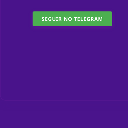
SEGUIR NO TELEGRAM