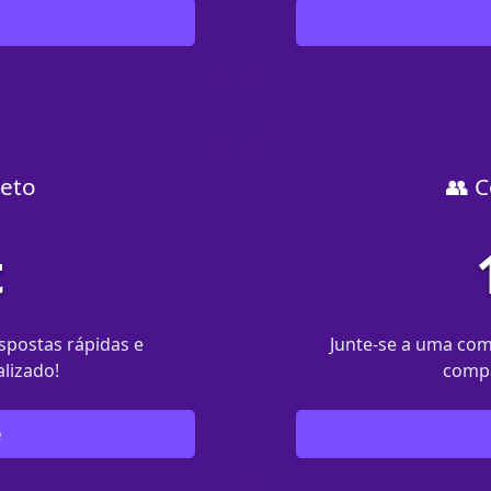
reto
👥 
t
espostas rápidas e
Junte-se a uma com
lizado!
compa
e