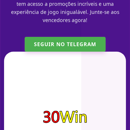
tem acesso a promoções incríveis e uma
experiência de jogo inigualável. Junte-se aos
vencedores agora!
SEGUIR NO TELEGRAM