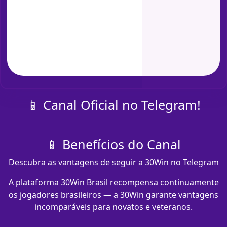
📱 Canal Oficial no Telegram!
📱 Benefícios do Canal
Descubra as vantagens de seguir a 30Win no Telegram
A plataforma 30Win Brasil recompensa continuamente
os jogadores brasileiros — a 30Win garante vantagens
incomparáveis para novatos e veteranos.