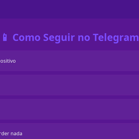
📱 Como Seguir no Telegram
ositivo
erder nada