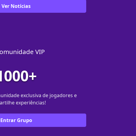
Ver Notícias
Comunidade VIP
1000+
unidade exclusiva de jogadores e
rtilhe experiências!
Entrar Grupo