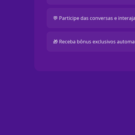
💬 Participe das conversas e interaj
🎁 Receba bônus exclusivos autom