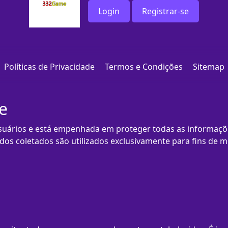
Login
Registrar-se
Políticas de Privacidade
Termos e Condições
Sitemap
de
usuários e está empenhada em proteger todas as informaçõ
os coletados são utilizados exclusivamente para fins de m