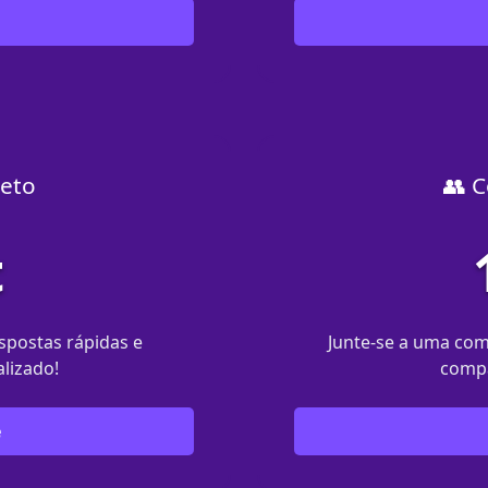
reto
👥 
t
espostas rápidas e
Junte-se a uma com
lizado!
compa
e