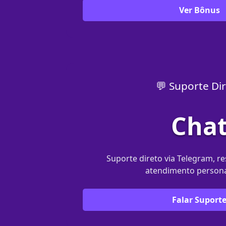
Ver Bônus
💬 Suporte Di
Cha
Suporte direto via Telegram, r
atendimento persona
Falar Suport