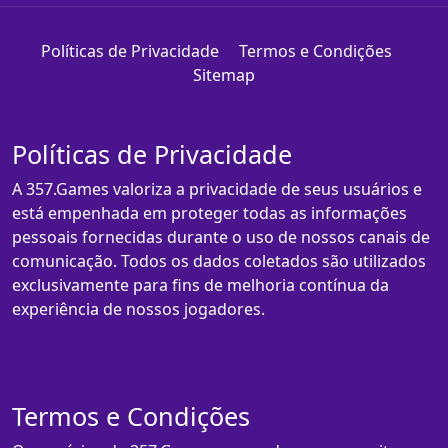
Políticas de Privacidade
Termos e Condições
Sitemap
Políticas de Privacidade
A 357.Games valoriza a privacidade de seus usuários e
está empenhada em proteger todas as informações
pessoais fornecidas durante o uso de nossos canais de
comunicação. Todos os dados coletados são utilizados
exclusivamente para fins de melhoria contínua da
experiência de nossos jogadores.
Termos e Condições