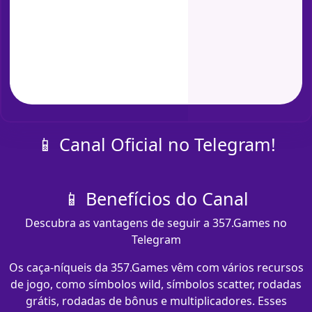
📱 Canal Oficial no Telegram!
📱 Benefícios do Canal
Descubra as vantagens de seguir a 357.Games no
Telegram
Os caça-níqueis da 357.Games vêm com vários recursos
de jogo, como símbolos wild, símbolos scatter, rodadas
grátis, rodadas de bônus e multiplicadores. Esses