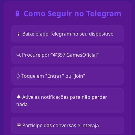
📱 Como Seguir no Telegram
📱 Baixe o app Telegram no seu dispositivo
🔍 Procure por "@357.GamesOficial"
👆 Toque em "Entrar" ou "Join"
🔔 Ative as notificações para não perder
nada
💬 Participe das conversas e interaja