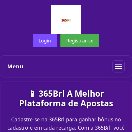
Login
Registrar-se
Menu
📱 365Brl A Melhor
Plataforma de Apostas
Cadastre-se na 365Brl para ganhar bônus no
cadastro e em cada recarga. Com a 365Brl, você