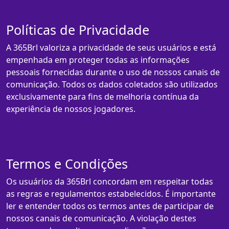
Políticas de Privacidade
A 365Brl valoriza a privacidade de seus usuários e está
empenhada em proteger todas as informações
pessoais fornecidas durante o uso de nossos canais de
comunicação. Todos os dados coletados são utilizados
exclusivamente para fins de melhoria contínua da
experiência de nossos jogadores.
Termos e Condições
Os usuários da 365Brl concordam em respeitar todas
as regras e regulamentos estabelecidos. É importante
ler e entender todos os termos antes de participar de
nossos canais de comunicação. A violação destes