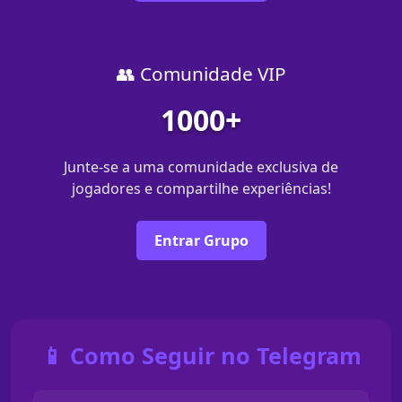
👥 Comunidade VIP
1000+
Junte-se a uma comunidade exclusiva de
jogadores e compartilhe experiências!
Entrar Grupo
📱 Como Seguir no Telegram