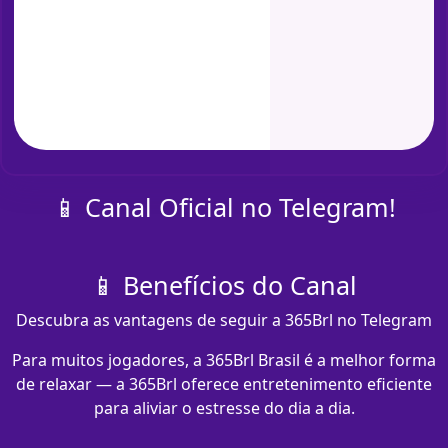
📱 Canal Oficial no Telegram!
📱 Benefícios do Canal
Descubra as vantagens de seguir a 365Brl no Telegram
Para muitos jogadores, a 365Brl Brasil é a melhor forma
de relaxar — a 365Brl oferece entretenimento eficiente
para aliviar o estresse do dia a dia.