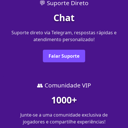
💬 Suporte Direto
Chat
Suporte direto via Telegram, respostas rápidas e
atendimento personalizado!
Falar Suporte
👥 Comunidade VIP
1000+
Junte-se a uma comunidade exclusiva de
jogadores e compartilhe experiências!