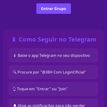
Entrar Grupo
📱 Como Seguir no Telegram
📱 Baixe o app Telegram no seu dispositivo
🔍 Procure por "@38H Com LoginOficial"
👆 Toque em "Entrar" ou "Join"
🔔 Ative as notificações para não perder