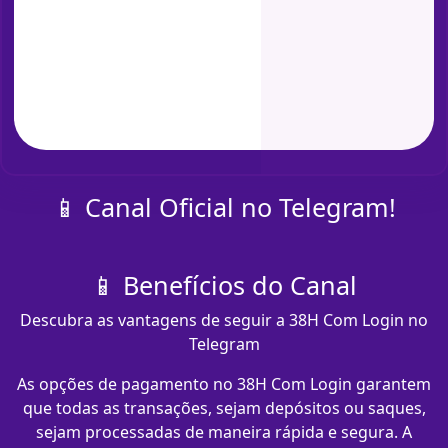
📱 Canal Oficial no Telegram!
📱 Benefícios do Canal
Descubra as vantagens de seguir a 38H Com Login no
Telegram
As opções de pagamento no 38H Com Login garantem
que todas as transações, sejam depósitos ou saques,
sejam processadas de maneira rápida e segura. A