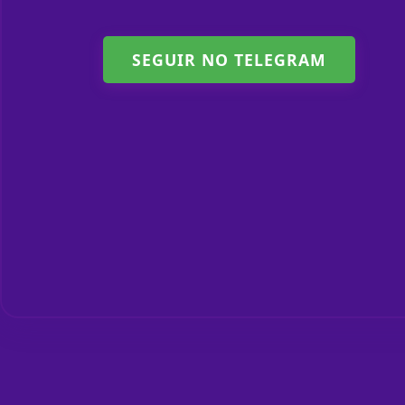
SEGUIR NO TELEGRAM