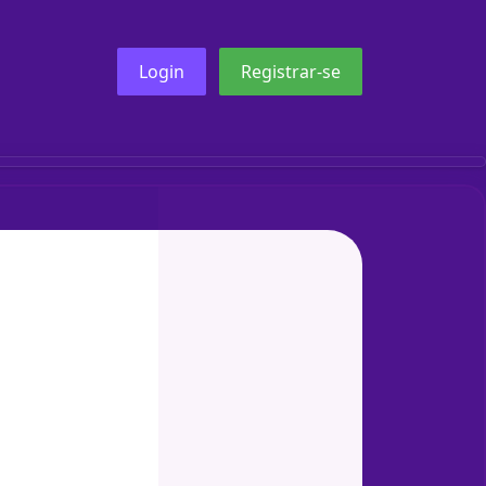
Login
Registrar-se