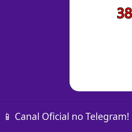
📱 Canal Oficial no Telegram!