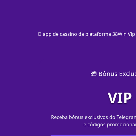
O app de cassino da plataforma 38Win Vip
🎁 Bônus Exclu
VIP
Receba bônus exclusivos do Telegra
e códigos promocionai