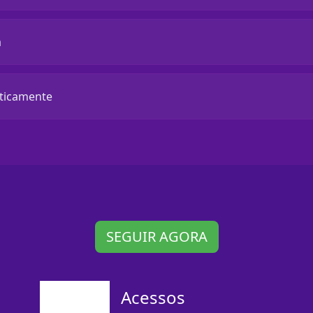
a
aticamente
SEGUIR AGORA
Acessos