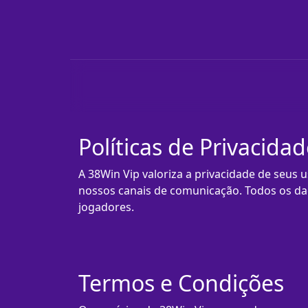
Políticas de Privacida
A 38Win Vip valoriza a privacidade de seus
nossos canais de comunicação. Todos os dad
jogadores.
Termos e Condições