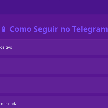
📱 Como Seguir no Telegram
ositivo
erder nada