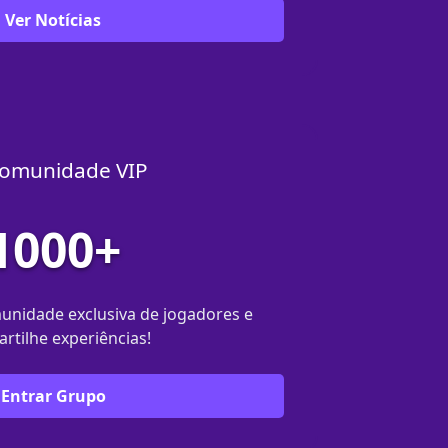
Ver Notícias
Comunidade VIP
1000+
unidade exclusiva de jogadores e
rtilhe experiências!
Entrar Grupo