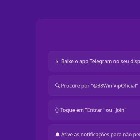
📱 Baixe o app Telegram no seu disp
🔍 Procure por "@38Win VipOficial"
👆 Toque em "Entrar" ou "Join"
🔔 Ative as notificações para não p