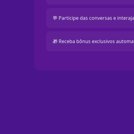
💬 Participe das conversas e interaj
🎁 Receba bônus exclusivos autom