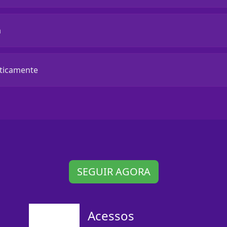
a
aticamente
SEGUIR AGORA
Acessos