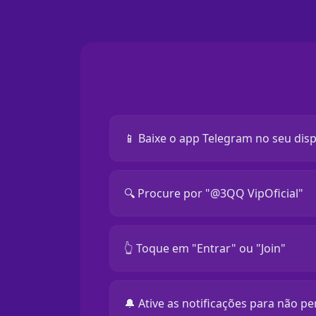
📱 Baixe o app Telegram no seu disp
🔍 Procure por "@3QQ VipOficial"
👆 Toque em "Entrar" ou "Join"
🔔 Ative as notificações para não p