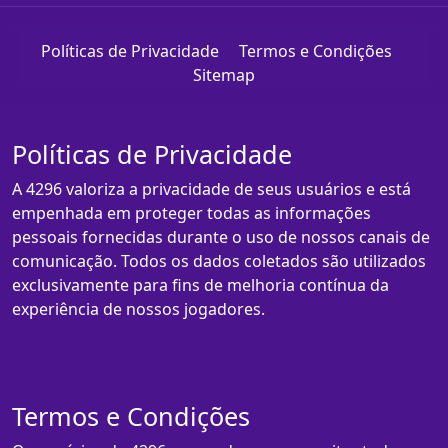
Políticas de Privacidade
Termos e Condições
Sitemap
Políticas de Privacidade
A 4296 valoriza a privacidade de seus usuários e está
empenhada em proteger todas as informações
pessoais fornecidas durante o uso de nossos canais de
comunicação. Todos os dados coletados são utilizados
exclusivamente para fins de melhoria contínua da
experiência de nossos jogadores.
Termos e Condições