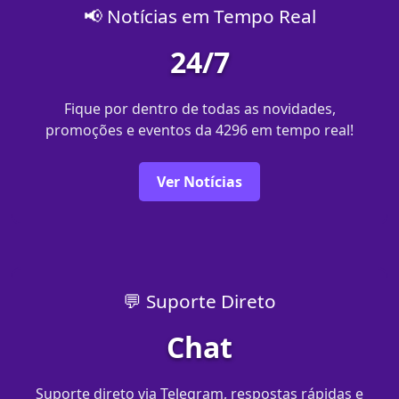
📢 Notícias em Tempo Real
24/7
Fique por dentro de todas as novidades,
promoções e eventos da 4296 em tempo real!
Ver Notícias
💬 Suporte Direto
Chat
Suporte direto via Telegram, respostas rápidas e