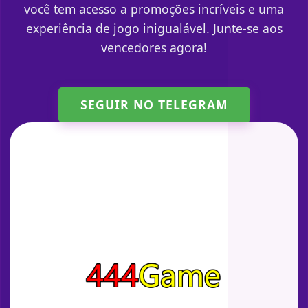
você tem acesso a promoções incríveis e uma
experiência de jogo inigualável. Junte-se aos
vencedores agora!
SEGUIR NO TELEGRAM