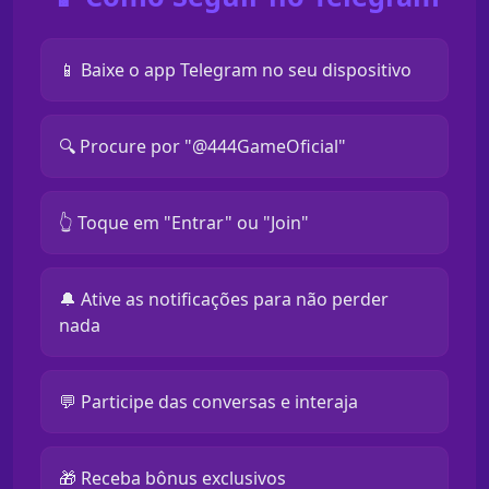
📱 Baixe o app Telegram no seu dispositivo
🔍 Procure por "@444GameOficial"
👆 Toque em "Entrar" ou "Join"
🔔 Ative as notificações para não perder
nada
💬 Participe das conversas e interaja
🎁 Receba bônus exclusivos