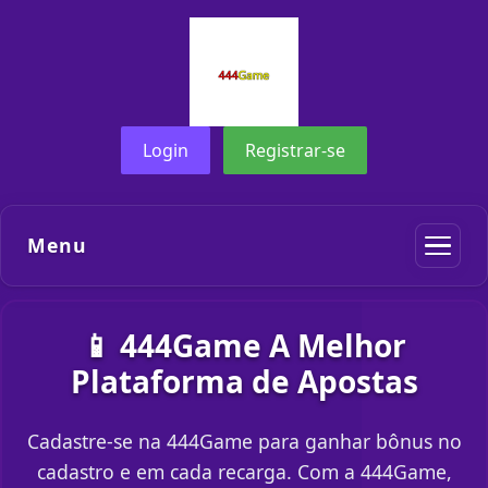
Login
Registrar-se
Menu
📱 444Game A Melhor
Plataforma de Apostas
Cadastre-se na 444Game para ganhar bônus no
cadastro e em cada recarga. Com a 444Game,