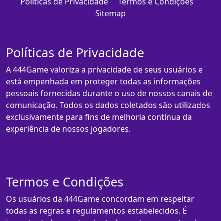
Políticas de Privacidade
Termos e Condições
Sitemap
Políticas de Privacidade
A 444Game valoriza a privacidade de seus usuários e
está empenhada em proteger todas as informações
pessoais fornecidas durante o uso de nossos canais de
comunicação. Todos os dados coletados são utilizados
exclusivamente para fins de melhoria contínua da
experiência de nossos jogadores.
Termos e Condições
Os usuários da 444Game concordam em respeitar
todas as regras e regulamentos estabelecidos. É