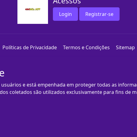
Acessos
Login
Registrar-se
Políticas de Privacidade
Termos e Condições
Sitemap
de
s usuários e está empenhada em proteger todas as informa
os coletados são utilizados exclusivamente para fins de m