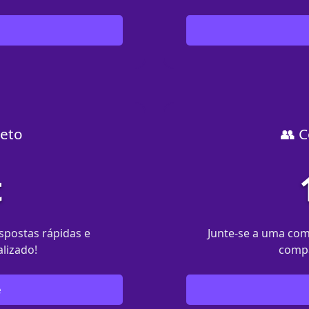
reto
👥 
t
espostas rápidas e
Junte-se a uma com
lizado!
compa
e