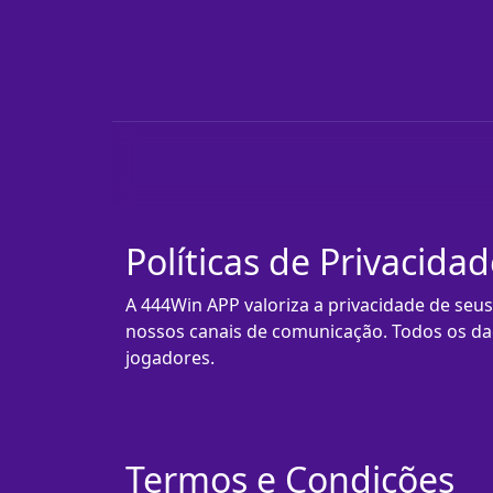
Políticas de Privacida
A 444Win APP valoriza a privacidade de seu
nossos canais de comunicação. Todos os dad
jogadores.
Termos e Condições