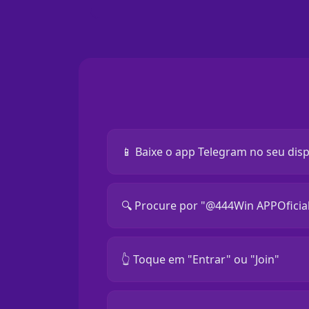
📱 Baixe o app Telegram no seu disp
🔍 Procure por "@444Win APPOficia
👆 Toque em "Entrar" ou "Join"