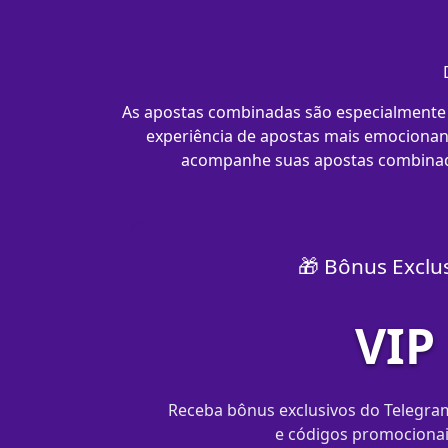
As apostas combinadas são especialmente
experiência de apostas mais emocionan
acompanhe suas apostas combinadas
🎁 Bônus Exclu
VIP
Receba bônus exclusivos do Telegra
e códigos promocionai