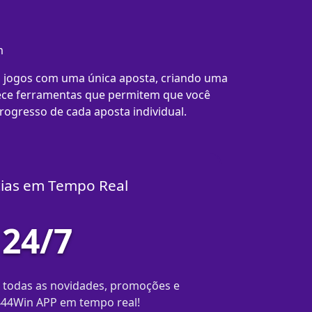
m
 jogos com uma única aposta, criando uma
rece ferramentas que permitem que você
ogresso de cada aposta individual.
cias em Tempo Real
24/7
e todas as novidades, promoções e
444Win APP em tempo real!