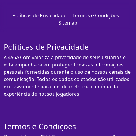
Políticas de Privacidade
Termos e Condições
Sitemap
Políticas de Privacidade
A 456A.Com valoriza a privacidade de seus usuários e
está empenhada em proteger todas as informações
pessoais fornecidas durante o uso de nossos canais de
comunicação. Todos os dados coletados são utilizados
exclusivamente para fins de melhoria contínua da
experiência de nossos jogadores.
Termos e Condições