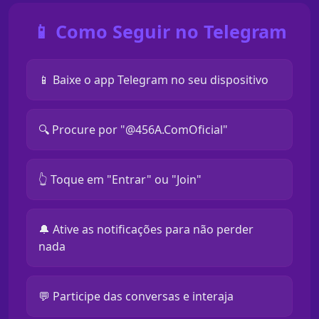
📱 Como Seguir no Telegram
📱 Baixe o app Telegram no seu dispositivo
🔍 Procure por "@456A.ComOficial"
👆 Toque em "Entrar" ou "Join"
🔔 Ative as notificações para não perder
nada
💬 Participe das conversas e interaja