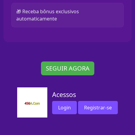
🎁 Receba bônus exclusivos
automaticamente
SEGUIR AGORA
Acessos
Login
Registrar-se