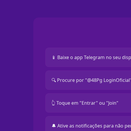
📱 Baixe o app Telegram no seu disp
🔍 Procure por "@48Pg LoginOficial
👆 Toque em "Entrar" ou "Join"
🔔 Ative as notificações para não p