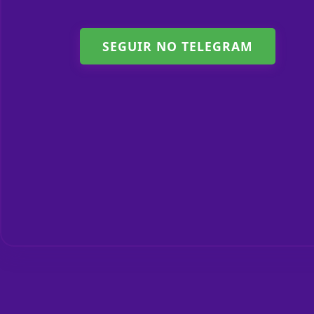
SEGUIR NO TELEGRAM