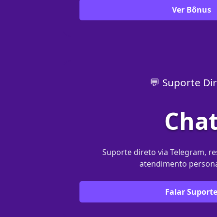
Ver Bônus
💬 Suporte Di
Cha
Suporte direto via Telegram, r
atendimento persona
Falar Suport