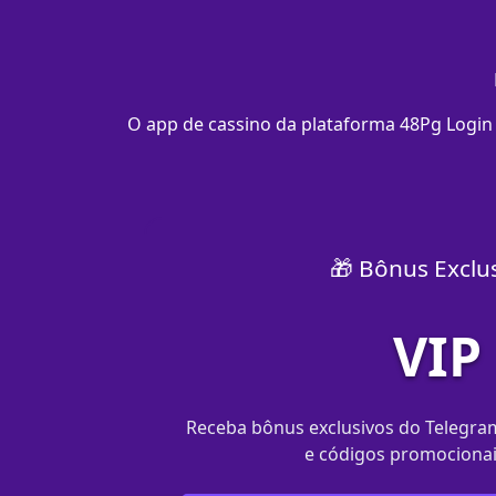
O app de cassino da plataforma 48Pg Login
🎁 Bônus Exclu
VIP
Receba bônus exclusivos do Telegra
e códigos promocionai