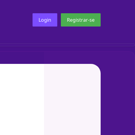
Login
Registrar-se