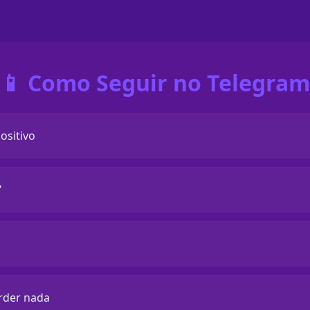
📱 Como Seguir no Telegram
ositivo
"
erder nada