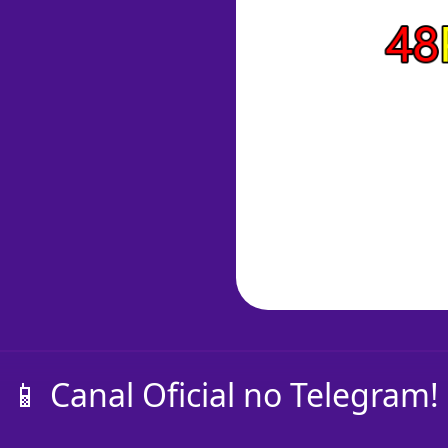
📱 Canal Oficial no Telegram!