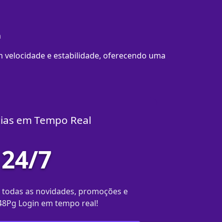
m
 velocidade e estabilidade, oferecendo uma
cias em Tempo Real
24/7
e todas as novidades, promoções e
48Pg Login em tempo real!