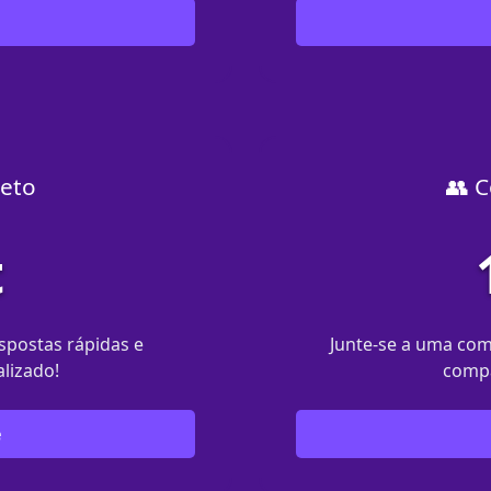
reto
👥 
t
espostas rápidas e
Junte-se a uma com
lizado!
compa
e