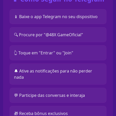
📱 Baixe o app Telegram no seu dispositivo
🔍 Procure por "@48X GameOficial"
👆 Toque em "Entrar" ou "Join"
🔔 Ative as notificações para não perder
nada
💬 Participe das conversas e interaja
🎁 Receba bônus exclusivos