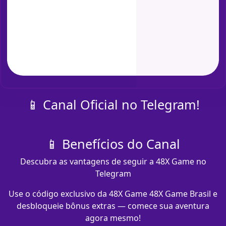
📱 Canal Oficial no Telegram!
📱 Benefícios do Canal
Descubra as vantagens de seguir a 48X Game no
Telegram
Use o código exclusivo da 48X Game 48X Game Brasil e
desbloqueie bônus extras — comece sua aventura
agora mesmo!