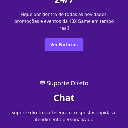
Fique por dentro de todas as novidades,
promoções e eventos da 48X Game em tempo
real!
Ver Notícias
💬 Suporte Direto
Chat
Suporte direto via Telegram, respostas rápidas e
atendimento personalizado!