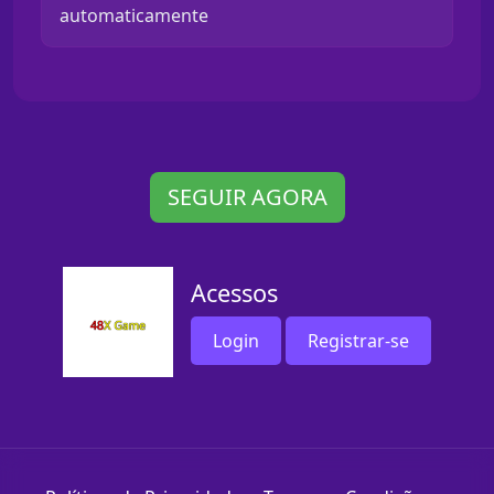
automaticamente
SEGUIR AGORA
Acessos
Login
Registrar-se