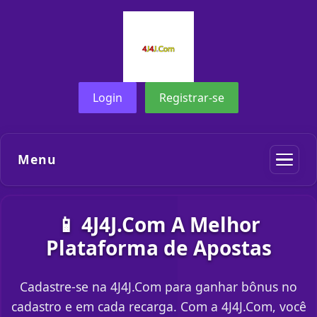
Login
Registrar-se
Menu
📱 4J4J.Com A Melhor
Plataforma de Apostas
Cadastre-se na 4J4J.Com para ganhar bônus no
cadastro e em cada recarga. Com a 4J4J.Com, você