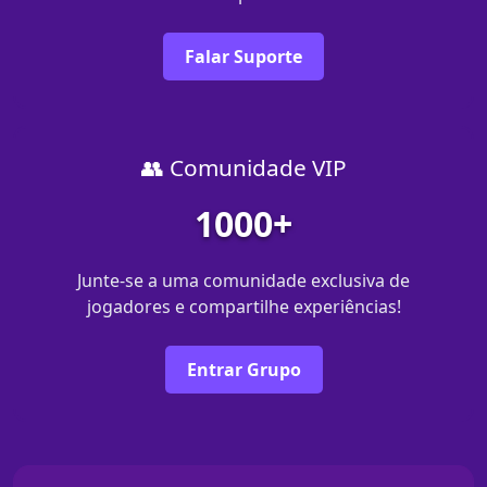
Falar Suporte
👥 Comunidade VIP
1000+
Junte-se a uma comunidade exclusiva de
jogadores e compartilhe experiências!
Entrar Grupo