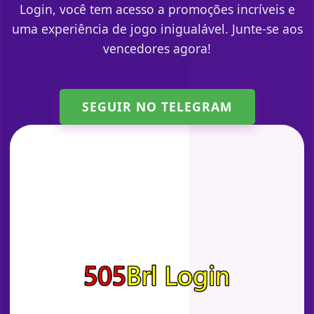
Login, você tem acesso a promoções incríveis e
uma experiência de jogo inigualável. Junte-se aos
vencedores agora!
SEGUIR NO TELEGRAM