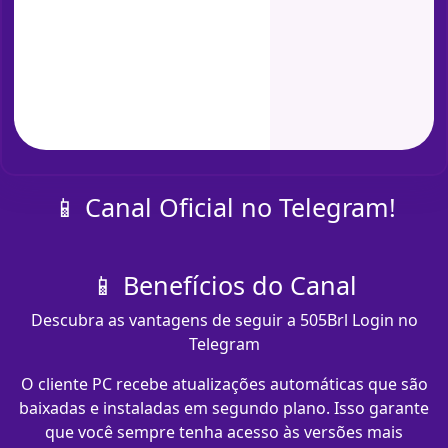
📱 Canal Oficial no Telegram!
📱 Benefícios do Canal
Descubra as vantagens de seguir a 505Brl Login no
Telegram
O cliente PC recebe atualizações automáticas que são
baixadas e instaladas em segundo plano. Isso garante
que você sempre tenha acesso às versões mais