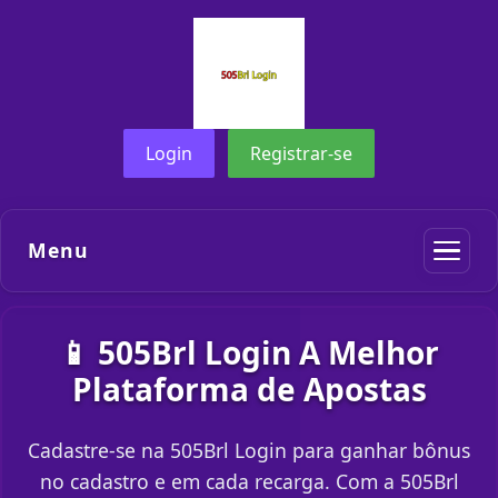
Login
Registrar-se
Menu
📱 505Brl Login A Melhor
Plataforma de Apostas
Cadastre-se na 505Brl Login para ganhar bônus
no cadastro e em cada recarga. Com a 505Brl