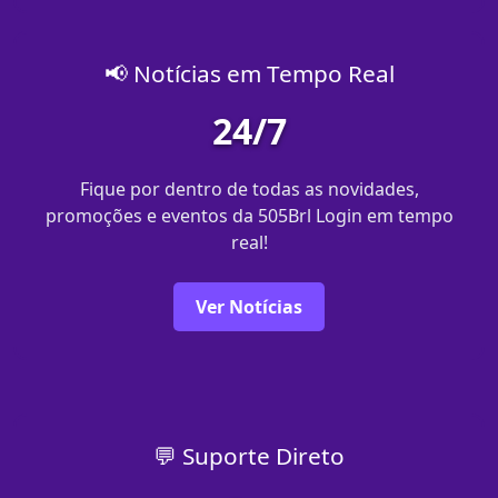
📢 Notícias em Tempo Real
24/7
Fique por dentro de todas as novidades,
promoções e eventos da 505Brl Login em tempo
real!
Ver Notícias
💬 Suporte Direto