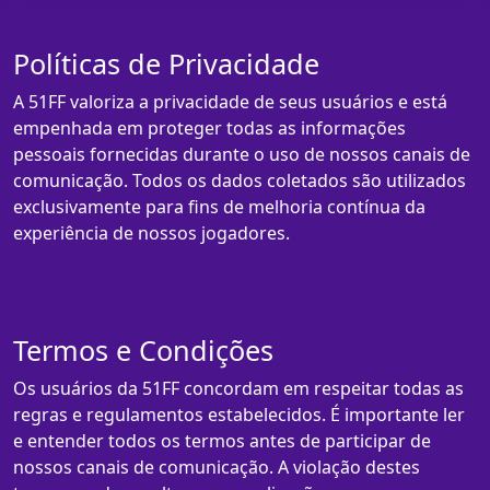
Políticas de Privacidade
A 51FF valoriza a privacidade de seus usuários e está
empenhada em proteger todas as informações
pessoais fornecidas durante o uso de nossos canais de
comunicação. Todos os dados coletados são utilizados
exclusivamente para fins de melhoria contínua da
experiência de nossos jogadores.
Termos e Condições
Os usuários da 51FF concordam em respeitar todas as
regras e regulamentos estabelecidos. É importante ler
e entender todos os termos antes de participar de
nossos canais de comunicação. A violação destes