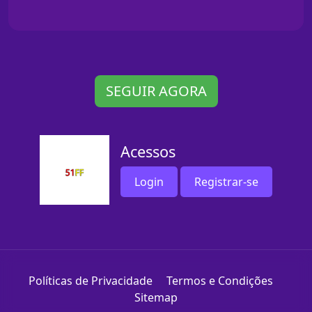
SEGUIR AGORA
Acessos
Login
Registrar-se
Políticas de Privacidade
Termos e Condições
Sitemap