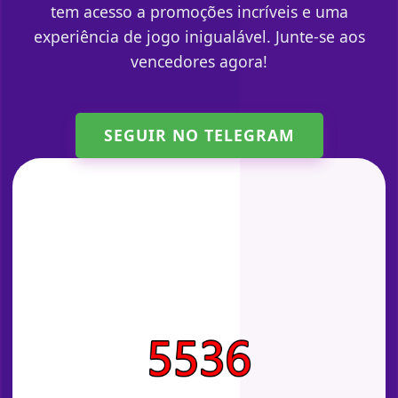
tem acesso a promoções incríveis e uma
experiência de jogo inigualável. Junte-se aos
vencedores agora!
SEGUIR NO TELEGRAM