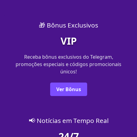
🎁 Bônus Exclusivos
VIP
Receba bônus exclusivos do Telegram,
promoções especiais e códigos promocionais
únicos!
Ver Bônus
📢 Notícias em Tempo Real
24/7