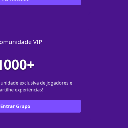
Comunidade VIP
1000+
unidade exclusiva de jogadores e
rtilhe experiências!
Entrar Grupo