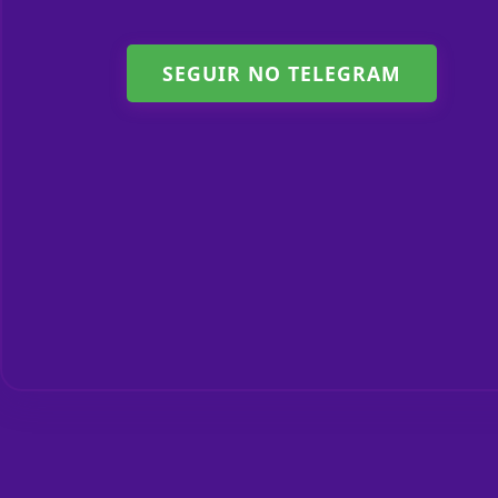
SEGUIR NO TELEGRAM