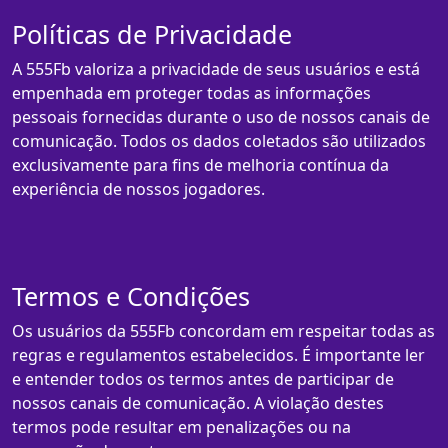
Políticas de Privacidade
A 555Fb valoriza a privacidade de seus usuários e está
empenhada em proteger todas as informações
pessoais fornecidas durante o uso de nossos canais de
comunicação. Todos os dados coletados são utilizados
exclusivamente para fins de melhoria contínua da
experiência de nossos jogadores.
Termos e Condições
Os usuários da 555Fb concordam em respeitar todas as
regras e regulamentos estabelecidos. É importante ler
e entender todos os termos antes de participar de
nossos canais de comunicação. A violação destes
termos pode resultar em penalizações ou na