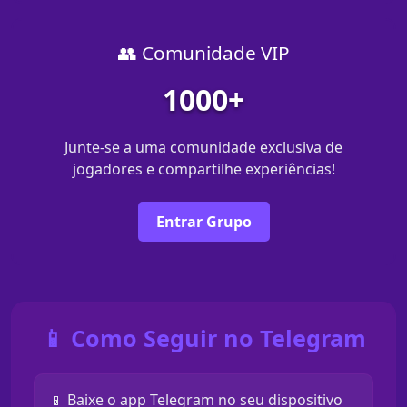
👥 Comunidade VIP
1000+
Junte-se a uma comunidade exclusiva de
jogadores e compartilhe experiências!
Entrar Grupo
📱 Como Seguir no Telegram
📱 Baixe o app Telegram no seu dispositivo