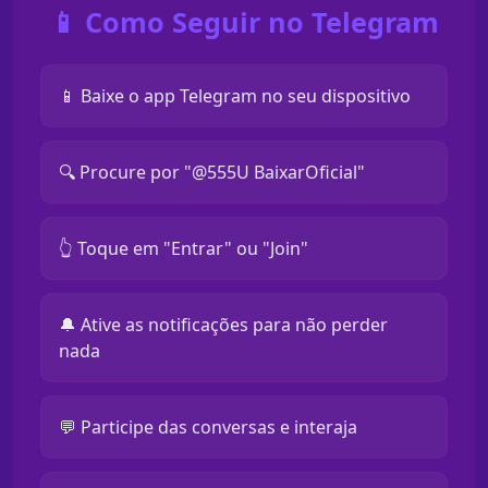
📱 Como Seguir no Telegram
📱 Baixe o app Telegram no seu dispositivo
🔍 Procure por "@555U BaixarOficial"
👆 Toque em "Entrar" ou "Join"
🔔 Ative as notificações para não perder
nada
💬 Participe das conversas e interaja