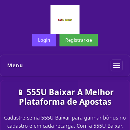
Login
Registrar-se
Menu
📱 555U Baixar A Melhor
Plataforma de Apostas
Cadastre-se na 555U Baixar para ganhar bônus no
cadastro e em cada recarga. Com a 555U Baixar,