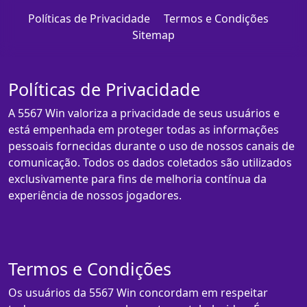
Políticas de Privacidade
Termos e Condições
Sitemap
Políticas de Privacidade
A 5567 Win valoriza a privacidade de seus usuários e
está empenhada em proteger todas as informações
pessoais fornecidas durante o uso de nossos canais de
comunicação. Todos os dados coletados são utilizados
exclusivamente para fins de melhoria contínua da
experiência de nossos jogadores.
Termos e Condições
Os usuários da 5567 Win concordam em respeitar