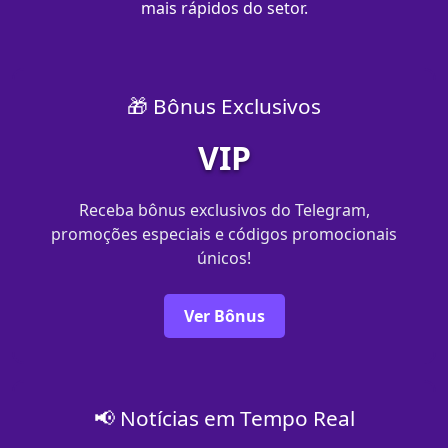
mais rápidos do setor.
🎁 Bônus Exclusivos
VIP
Receba bônus exclusivos do Telegram,
promoções especiais e códigos promocionais
únicos!
Ver Bônus
📢 Notícias em Tempo Real