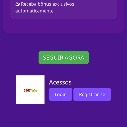
🎁 Receba bônus exclusivos
automaticamente
SEGUIR AGORA
Acessos
Login
Registrar-se