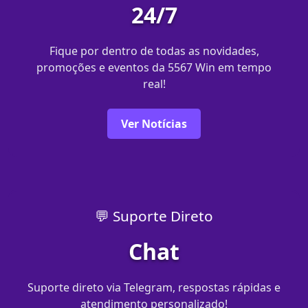
24/7
Fique por dentro de todas as novidades,
promoções e eventos da 5567 Win em tempo
real!
Ver Notícias
💬 Suporte Direto
Chat
Suporte direto via Telegram, respostas rápidas e
atendimento personalizado!