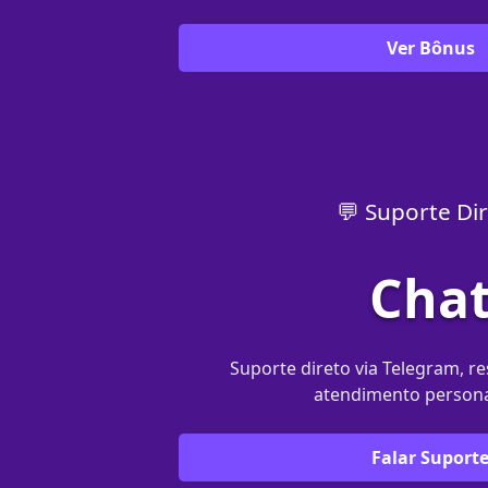
Ver Bônus
💬 Suporte Di
Cha
Suporte direto via Telegram, r
atendimento persona
Falar Suport