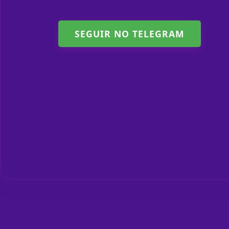
SEGUIR NO TELEGRAM