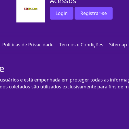
Acessos
Login
Registrar-se
Políticas de Privacidade
Termos e Condições
Sitemap
de
s usuários e está empenhada em proteger todas as informa
os coletados são utilizados exclusivamente para fins de m