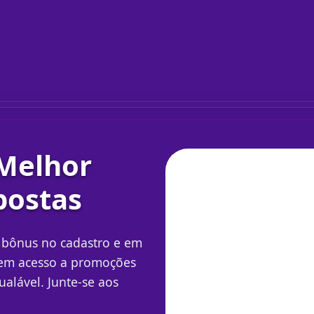
 Melhor
postas
 bônus no cadastro e em
tem acesso a promoções
ualável. Junte-se aos