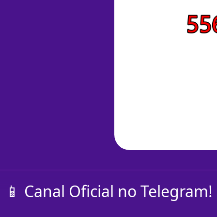
📱 Canal Oficial no Telegram!