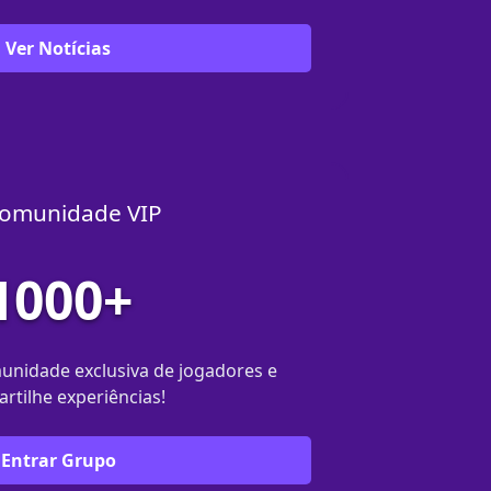
Ver Notícias
Comunidade VIP
1000+
unidade exclusiva de jogadores e
rtilhe experiências!
Entrar Grupo