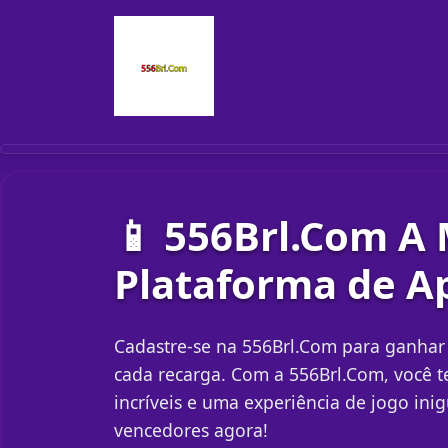
📱 556Brl.Com A
Plataforma de A
Cadastre-se na 556Brl.Com para ganhar
cada recarga. Com a 556Brl.Com, você 
incríveis e uma experiência de jogo inig
vencedores agora!