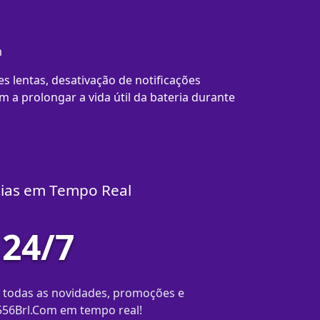
m
s lentas, desativação de notificações
a prolongar a vida útil da bateria durante
cias em Tempo Real
24/7
e todas as novidades, promoções e
556Brl.Com em tempo real!