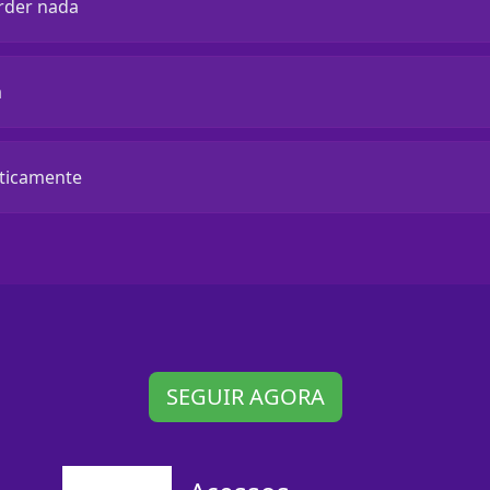
erder nada
a
aticamente
SEGUIR AGORA