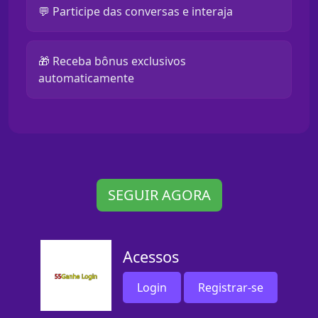
💬 Participe das conversas e interaja
🎁 Receba bônus exclusivos
automaticamente
SEGUIR AGORA
Acessos
Login
Registrar-se