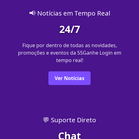
📢 Notícias em Tempo Real
24/7
Fique por dentro de todas as novidades,
promoções e eventos da 55Ganhe Login em
tempo real!
Ver Notícias
💬 Suporte Direto
Chat