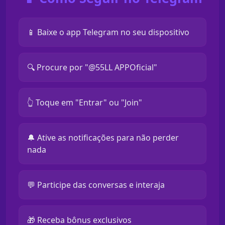
📱 Baixe o app Telegram no seu dispositivo
🔍 Procure por "@55LL APPOficial"
👆 Toque em "Entrar" ou "Join"
🔔 Ative as notificações para não perder
nada
💬 Participe das conversas e interaja
🎁 Receba bônus exclusivos