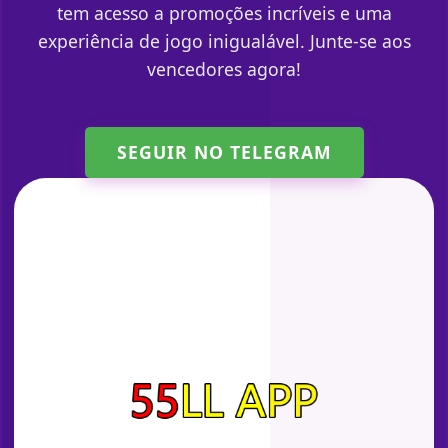
tem acesso a promoções incríveis e uma
experiência de jogo inigualável. Junte-se aos
vencedores agora!
SEGUIR NO TELEGRAM