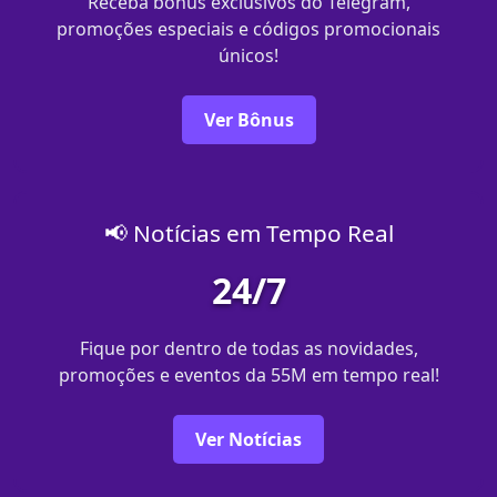
Receba bônus exclusivos do Telegram,
promoções especiais e códigos promocionais
únicos!
Ver Bônus
📢 Notícias em Tempo Real
24/7
Fique por dentro de todas as novidades,
promoções e eventos da 55M em tempo real!
Ver Notícias