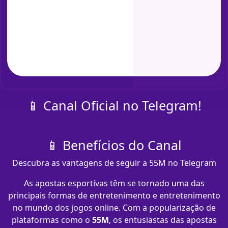
📱 Canal Oficial no Telegram!
📱 Benefícios do Canal
Descubra as vantagens de seguir a 55M no Telegram
As apostas esportivas têm se tornado uma das
principais formas de entretenimento e entretenimento
no mundo dos jogos online. Com a popularização de
plataformas como o
55M
, os entusiastas das apostas