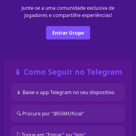
Junte-se a uma comunidade exclusiva de
jogadores e compartilhe experiências!
Entrar Grupo
📱 Como Seguir no Telegram
📱 Baixe o app Telegram no seu dispositivo
🔍 Procure por "@55MOficial"
👆 Toque em "Entrar" ou "Join"