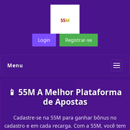
Login
Registrar-se
Menu
📱 55M A Melhor Plataforma
de Apostas
Cadastre-se na 55M para ganhar bônus no
cadastro e em cada recarga. Com a 55M, você tem