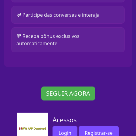
💬 Participe das conversas e interaja
🎁 Receba bônus exclusivos
automaticamente
SEGUIR AGORA
Acessos
Login
Registrar-se