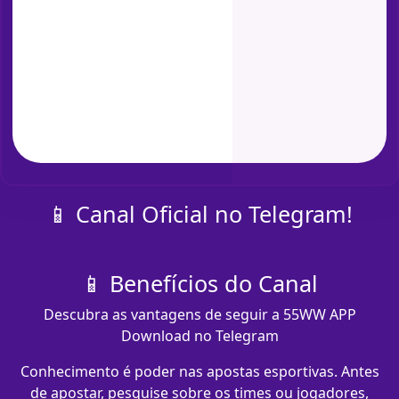
📱 Canal Oficial no Telegram!
📱 Benefícios do Canal
Descubra as vantagens de seguir a 55WW APP
Download no Telegram
Conhecimento é poder nas apostas esportivas. Antes
de apostar, pesquise sobre os times ou jogadores,