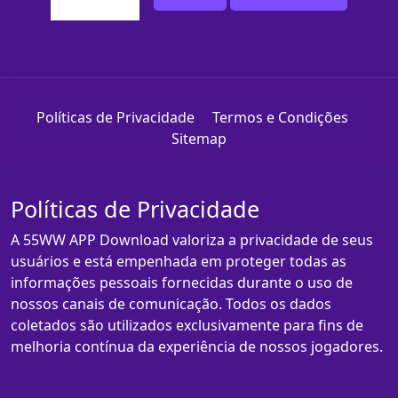
Políticas de Privacidade
Termos e Condições
Sitemap
Políticas de Privacidade
A 55WW APP Download valoriza a privacidade de seus
usuários e está empenhada em proteger todas as
informações pessoais fornecidas durante o uso de
nossos canais de comunicação. Todos os dados
coletados são utilizados exclusivamente para fins de
melhoria contínua da experiência de nossos jogadores.