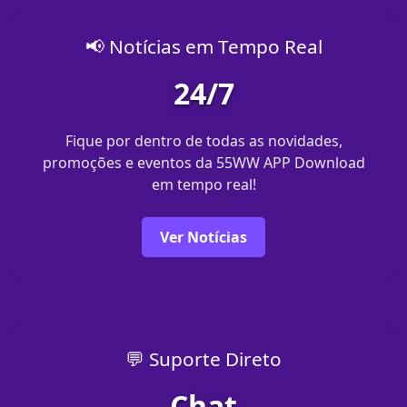
📢 Notícias em Tempo Real
24/7
Fique por dentro de todas as novidades,
promoções e eventos da 55WW APP Download
em tempo real!
Ver Notícias
💬 Suporte Direto
Chat