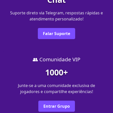
Suporte direto via Telegram, respostas rápidas e
atendimento personalizado!
Falar Suporte
👥 Comunidade VIP
1000+
Junte-se a uma comunidade exclusiva de
jogadores e compartilhe experiências!
Entrar Grupo