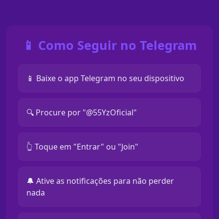
📱 Como Seguir no Telegram
📱 Baixe o app Telegram no seu dispositivo
🔍 Procure por "@55YzOficial"
👆 Toque em "Entrar" ou "Join"
🔔 Ative as notificações para não perder
nada