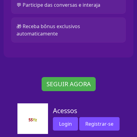
💬 Participe das conversas e interaja
🎁 Receba bônus exclusivos
automaticamente
SEGUIR AGORA
Acessos
Login
Registrar-se