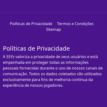
Políticas de Privacidade
Termos e Condições
Sitemap
Políticas de Privacidade
A 55Yz valoriza a privacidade de seus usuários e está
empenhada em proteger todas as informações
pessoais fornecidas durante o uso de nossos canais de
comunicação. Todos os dados coletados são utilizados
exclusivamente para fins de melhoria contínua da
experiência de nossos jogadores.